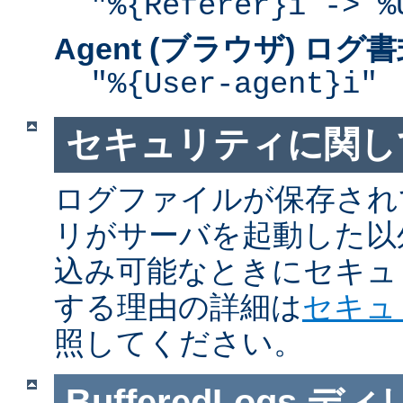
"%{Referer}i -> %
Agent (ブラウザ) ログ
"%{User-agent}i"
セキュリティに関し
ログファイルが保存され
リがサーバを起動した以
込み可能なときにセキュ
する理由の詳細は
セキュ
照してください。
BufferedLogs
ディ