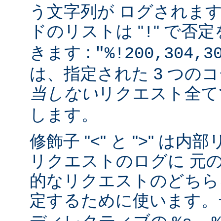
う文字列が ログされま
ドのリストは "
" で否
!
きます :
"%!200,304,3
は、指定された 3 つの
当しない
リクエスト全
します。
修飾子 "<" と ">" 
リクエストのログに 元
的なリクエストのどちら
定するために使います。