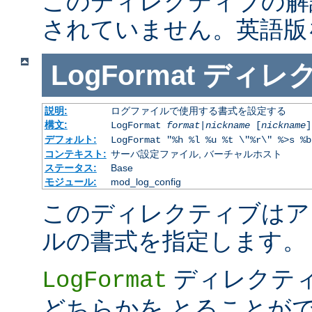
このディレクティブの解
されていません。英語版
LogFormat
ディレ
説明:
ログファイルで使用する書式を設定する
構文:
LogFormat
format
|
nickname
[
nickname
]
デフォルト:
LogFormat "%h %l %u %t \"%r\" %>s %b
コンテキスト:
サーバ設定ファイル, バーチャルホスト
ステータス:
Base
モジュール:
mod_log_config
このディレクティブはア
ルの書式を指定します。
ディレクテ
LogFormat
どちらかを とることが