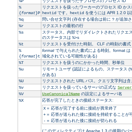
リクエストを扱った子プロセスのプロセス ID
%P
リクエストを扱ったワーカーのプロセス ID かス
%
です。
を使うには APR 1.2.0
{
format
}P
hextid
hextid
問い合せ文字列 (存在する場合は前に
が追加さ
%q
?
リクエストの最初の行
%r
ステータス。内部でリダイレクトされたリクエスト
%s
のステータスは
%>s
リクエストを受付けた時刻。 CLF の時刻の書式 
%t
format
で与えられた書式による時刻。format は
%
域化されている可能性がある)
{
format
}t
リクエストを扱うのにかかった時間、秒単位
%T
リモートユーザ (認証によるもの。ステータス (
%u
がある)
リクエストされた URL パス。クエリ文字列は含
%U
リクエストを扱っているサーバの正式な
%v
Server
の設定によるサーバ名
%V
UseCanonicalName
応答が完了したときの接続ステータス:
%X
=
応答が完了する前に接続が異常終了
X
=
応答が送られた後に接続を持続することが
+
=
応答が送られた後に接続が切られる
-
(このディレクティブは Apache 1.3 の後期の