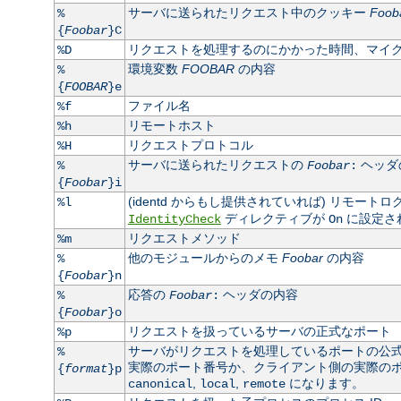
サーバに送られたリクエスト中のクッキー
Foob
%
{
Foobar
}C
リクエストを処理するのにかかった時間、マイ
%D
環境変数
FOOBAR
の内容
%
{
FOOBAR
}e
ファイル名
%f
リモートホスト
%h
リクエストプロトコル
%H
サーバに送られたリクエストの
ヘッダ
%
Foobar
:
{
Foobar
}i
(identd からもし提供されていれば) リモート
%l
ディレクティブが
に設定さ
IdentityCheck
On
リクエストメソッド
%m
他のモジュールからのメモ
Foobar
の内容
%
{
Foobar
}n
応答の
ヘッダの内容
%
Foobar
:
{
Foobar
}o
リクエストを扱っているサーバの正式なポート
%p
サーバがリクエストを処理しているポートの公
%
実際のポート番号か、クライアント側の実際のポート
{
format
}p
,
,
になります。
canonical
local
remote