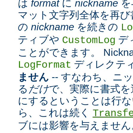
は
format
に
nickname
を
マット文字列全体を再び
の
nickname
を続きの
Lo
ティブや
デ
CustomLog
ことができます。 Nickn
ディレクテ
LogFormat
ません
-- すなわち、ニ
る
だけ
で、実際に書式を
にするということは行な
ら、これは続く
Transf
ブには影響を与えません