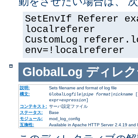
動をさせたい場合は、 次
SetEnvIf Referer ex
localreferer
CustomLog referer.l
env=!localreferer
GlobalLog
ディレク
説明:
Sets filename and format of log file
構文:
GlobalLog
file
|
pipe
format
|
nickname
[
expr=
expression
]
コンテキスト:
サーバ設定ファイル
ステータス:
Base
モジュール:
mod_log_config
互換性:
Available in Apache HTTP Server 2.4.19 and l