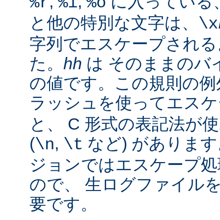
,
,
に入っている
%r
%i
%o
と他の特別な文字は、
\x
字列でエスケープされる
た。
hh
は そのままのバイ
の値です。この規則の例
ラッシュを使ってエス
と、 C 形式の表記法が
(
,
など) があります。
\n
\t
ジョンではエスケープ処
ので、 生ログファイル
要です。