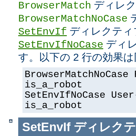
ディレク
BrowserMatch
BrowserMatchNoCase
ディレクティ
SetEnvIf
ディレ
SetEnvIfNoCase
す。以下の 2 行の効果は
BrowserMatchNoCase 
is_a_robot
SetEnvIfNoCase User
is_a_robot
SetEnvIf
ディレクテ