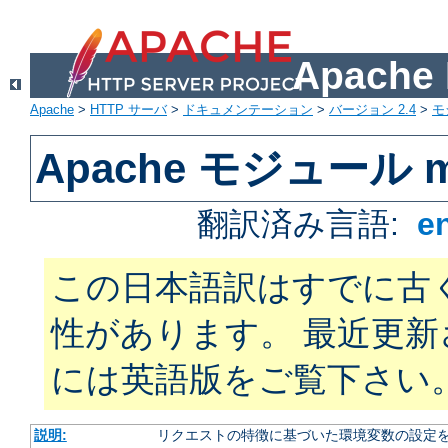
Apach
Apache
>
HTTP サーバ
>
ドキュメンテーション
>
バージョン 2.4
>
モ
Apache モジュール mo
翻訳済み言語:
e
この日本語訳はすでに古
性があります。 最近更
には英語版をご覧下さい
説明:
リクエストの特徴に基づいた環境変数の設定