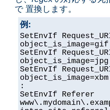
で 置換します。
例:
SetEnvIf Request_UR
object_is_image=gif
SetEnvIf Request_UR
object_is_image=jpg
SetEnvIf Request_UR
object_is_image=xbm
:
SetEnvIf Referer
www\.mydomain\.exam