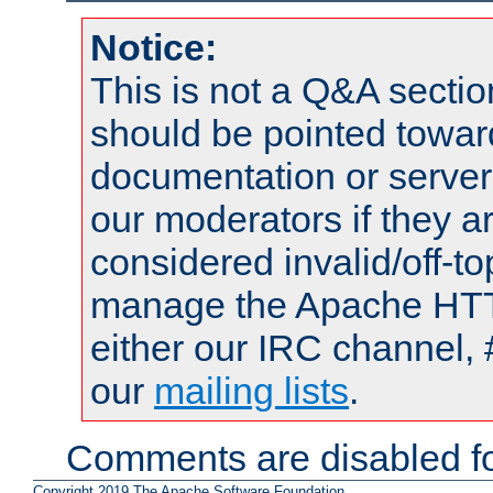
Notice:
This is not a Q&A sect
should be pointed towar
documentation or serve
our moderators if they a
considered invalid/off-t
manage the Apache HTTP
either our IRC channel, 
our
mailing lists
.
Comments are disabled fo
Copyright 2019 The Apache Software Foundation.