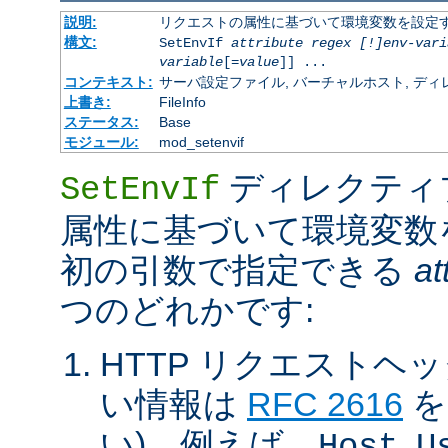
説明:
リクエストの属性に基づいて環境変数を設定
構文:
SetEnvIf
attribute regex [!]env-vari
variable
[=
value
]] ...
コンテキスト:
サーバ設定ファイル, バーチャルホスト, ディレクトリ
上書き:
FileInfo
ステータス:
Base
モジュール:
mod_setenvif
ディレクティ
SetEnvIf
属性に基づいて環境変数
初の引数で指定できる
at
つのどれかです:
HTTP リクエストヘ
い情報は
RFC 2616
を
い)。例えば、
,
Host
U