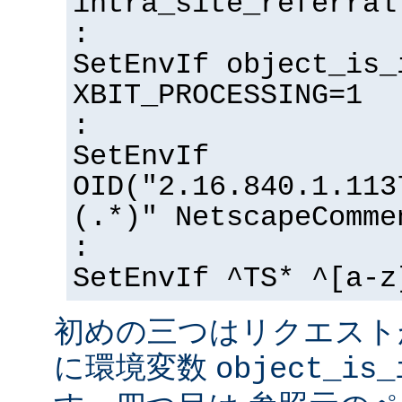
intra_site_referral
:
SetEnvIf object_is_
XBIT_PROCESSING=1
:
SetEnvIf
OID("2.16.840.1.113
(.*)" NetscapeComme
:
SetEnvIf ^TS* ^[a-z
初めの三つはリクエスト
に環境変数
object_is_