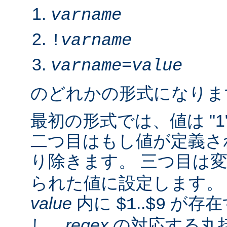
varname
!
varname
varname
=
value
のどれかの形式になりま
最初の形式では、値は "1
二つ目はもし値が定義さ
り除きます。 三つ目は
られた値に設定します。 2.
value
内に
..
が存在
$1
$9
し、
regex
の対応する丸