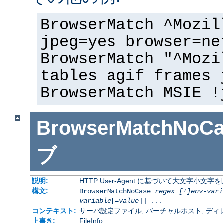
BrowserMatch ^Mozil
jpeg=yes browser=ne
BrowserMatch "^Mozi
tables agif frames 
BrowserMatch MSIE !
BrowserMatchNoCa
ブ
説明:
HTTP User-Agent に基づいて大文字小
構文:
BrowserMatchNoCase
regex [!]env-vari
variable
[=
value
]] ...
コンテキスト:
サーバ設定ファイル, バーチャルホスト, ディレクトリ
上書き:
FileInfo