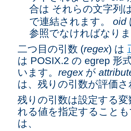
合は それらの文字列
で連結されます。
oid
参照でなければなりま
二つ目の引数 (
regex
) は
は POSIX.2 の egre
います。
regex
が
attribut
は、残りの引数が評価さ
残りの引数は設定する変
れる値を指定することも
は、