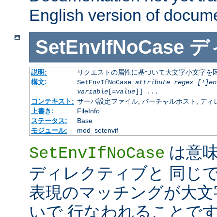
English version of docum
SetEnvIfNoCase
デ
説明:
リクエストの属性に基づいて大文字小文字を
構文:
SetEnvIfNoCase
attribute regex [!]en
variable
[=
value
]] ...
コンテキスト:
サーバ設定ファイル, バーチャルホスト, ディレクトリ
上書き:
FileInfo
ステータス:
Base
モジュール:
mod_setenvif
は意
SetEnvIfNoCase
ディレクティブと 同じ
表現のマッチングが大文
いで 行なわれることです