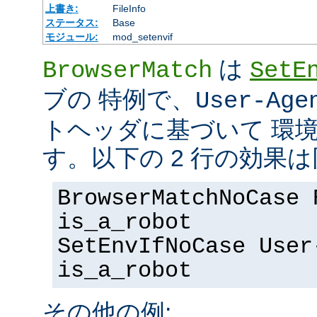
上書き:
FileInfo
ステータス:
Base
モジュール:
mod_setenvif
は
BrowserMatch
SetE
ブの 特例で、
User-Age
トヘッダに基づいて 環
す。以下の 2 行の効果
BrowserMatchNoCase 
is_a_robot
SetEnvIfNoCase User
is_a_robot
その他の例: