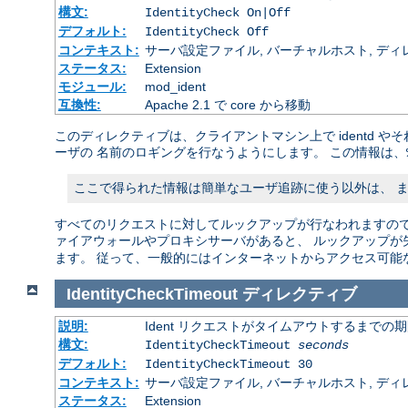
構文:
IdentityCheck On|Off
デフォルト:
IdentityCheck Off
コンテキスト:
サーバ設定ファイル, バーチャルホスト, ディ
ステータス:
Extension
モジュール:
mod_ident
互換性:
Apache 2.1 で core から移動
このディレクティブは、クライアントマシン上で identd 
ーザの 名前のロギングを行なうようにします。 この情報は、
ここで得られた情報は簡単なユーザ追跡に使う以外は、 
すべてのリクエストに対してルックアップが行なわれますので、
ァイアウォールやプロキシサーバがあると、 ルックアップが
ます。 従って、一般的にはインターネットからアクセス可能
IdentityCheckTimeout
ディレクティブ
説明:
Ident リクエストがタイムアウトするまでの
構文:
IdentityCheckTimeout
seconds
デフォルト:
IdentityCheckTimeout 30
コンテキスト:
サーバ設定ファイル, バーチャルホスト, ディ
ステータス:
Extension