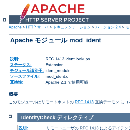
Apache
>
HTTP サーバ
>
ドキュメンテーション
>
バージョン 2.4
>
モ
Apache モジュール mod_ident
説明:
RFC 1413 ident lookups
ステータス:
Extension
モジュール識別子:
ident_module
ソースファイル:
mod_ident.c
互換性:
Apache 2.1 で使用可能
概要
このモジュールはリモートホストの
RFC 1413
互換デーモン にコ
IdentityCheck
ディレクティブ
説明:
リモートユーザの RFC 1413 によるアイ