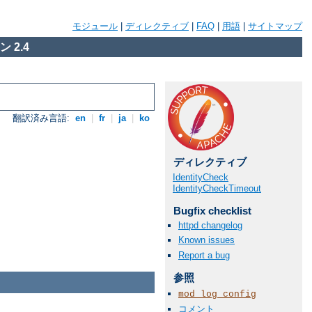
モジュール
|
ディレクティブ
|
FAQ
|
用語
|
サイトマップ
 2.4
翻訳済み言語:
en
|
fr
|
ja
|
ko
ディレクティブ
IdentityCheck
IdentityCheckTimeout
Bugfix checklist
httpd changelog
Known issues
Report a bug
参照
mod_log_config
コメント