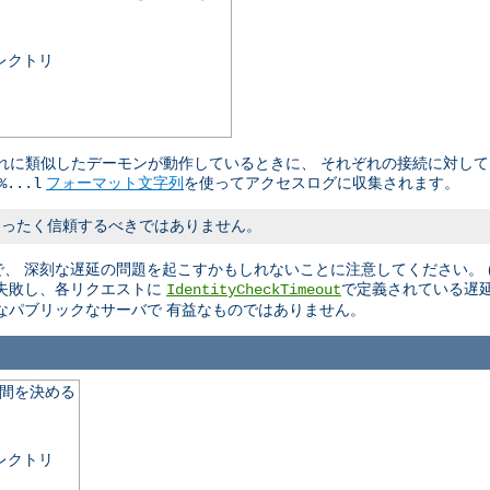
レクトリ
やそれに類似したデーモンが動作しているときに、 それぞれの接続に対し
フォーマット文字列
を使ってアクセスログに収集されます。
%...l
まったく信頼するべきではありません。
 深刻な遅延の問題を起こすかもしれないことに注意してください。 (訳
失敗し、各リクエストに
で定義されている遅
IdentityCheckTimeout
なパブリックなサーバで 有益なものではありません。
期間を決める
レクトリ