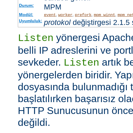
MPM
Durum:
Modül:
,
,
,
,
event
worker
prefork
mpm_winnt
mpm_ne
protokol
değiştirgesi 2.1.5
Uyumluluk:
yönergesi Apache
Listen
belli IP adreslerini ve por
sevkeder.
artık be
Listen
yönergelerden biridir. Ya
dosyasında bulunmadığı 
başlatılırken başarısız ol
HTTP Sunucusunun öncek
değildi.