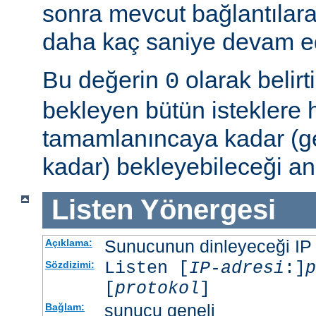
sonra mevcut bağlantılar
daha kaç saniye devam ede
Bu değerin
olarak belir
0
bekleyen bütün isteklere
tamamlanıncaya kadar (g
kadar) bekleyebileceği an
Listen
Yönergesi
Sunucunun dinleyeceği IP ad
Açıklama:
Listen [
IP-adresi
:]
p
Sözdizimi:
[
protokol
]
sunucu geneli
Bağlam: