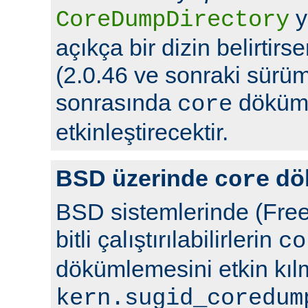
y
CoreDumpDirectory
açıkça bir dizin belirtir
(2.0.46 ve sonraki sürüml
sonrasında
döküml
core
etkinleştirecektir.
BSD üzerinde
dö
core
BSD sistemlerinde (Free
bitli çalıştırılabilirlerin
co
dökümlemesini etkin kıl
kern.sugid_coredum