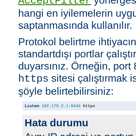
AcceptFilter
hangi en iyilemelerin uyg
saptanmasında kullanılır.
Protokol belirtme ihtiyacı
standartdışı portlar çalıştı
duyarsınız. Örneğin, port
sitesi çalıştırmak 
https
şöyle belirtebilirsiniz:
Listen
192.170
.
2.1
:
8443
 https
Hata durumu