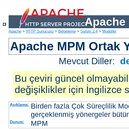
Apache 
Apache
>
HTTP Sunucusu
>
Belgeleme
>
Sürüm 2.4
>
Modüller
Apache MPM Ortak Y
Mevcut Diller:
d
Bu çeviri güncel olmayabil
değişiklikler için İngilizce
Birden fazla Çok Süreçlilik M
Açıklama:
gerçeklenmiş yönergeler bütü
MPM
Durum: