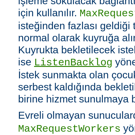
işleme sokulacak bağlantı
için kullanılır.
MaxReques
isteğinden fazlası geldiği 
normal olarak kuyruğa alını
Kuyrukta bekletilecek iste
ise
yöner
ListenBacklog
İstek sunmakta olan çocuk
serbest kaldığında bekleti
birine hizmet sunulmaya b
Evreli olmayan sunucular
yön
MaxRequestWorkers