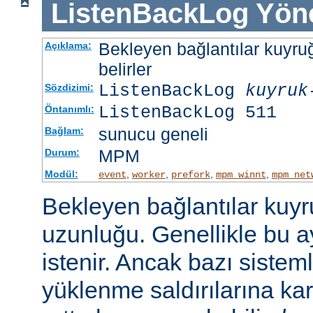
ListenBackLog
Yön
Bekleyen bağlantılar kuyr
Açıklama:
belirler
ListenBackLog
kuyruk
Sözdizimi:
ListenBackLog 511
Öntanımlı:
sunucu geneli
Bağlam:
MPM
Durum:
Modül:
,
,
,
,
event
worker
prefork
mpm_winnt
mpm_net
Bekleyen bağlantılar kuy
uzunluğu. Genellikle bu a
istenir. Ancak bazı sist
yüklenme saldırılarına ka