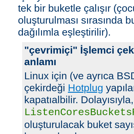
tek bir buketle çalışır (çoc
oluşturulması sırasında b
dağılımla eşleştirilir).
"çevrimiçi" İşlemci çek
anlamı
Linux için (ve ayrıca BSD
çekirdeği
Hotplug
yapılan
kapatıalbilir. Dolayısıyla,
ListenCoresBuckets
oluşturulacak buket say