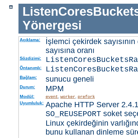
ListenCoresBucket
Yönergesi
İşlemci çekirdek sayısının 
Açıklama:
sayısına oranı
ListenCoresBucketsR
Sözdizimi:
ListenCoresBucketsRa
Öntanımlı:
sunucu geneli
Bağlam:
MPM
Durum:
Modül:
,
,
event
worker
prefork
Apache HTTP Server 2.4.1
Uyumluluk:
soket seçe
SO_REUSEPORT
Linux çekirdeğinin varlığın
bunu kullanan dinleme süre