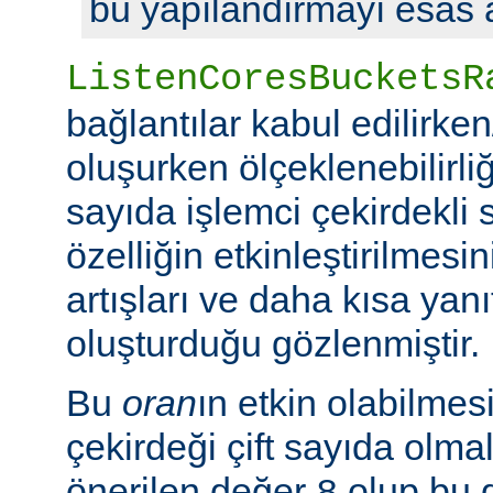
bu yapılandırmayı esas a
ListenCoresBucketsR
bağlantılar kabul edilirke
oluşurken ölçeklenebilirliği
sayıda işlemci çekirdekli 
özelliğin etkinleştirilmes
artışları ve daha kısa yanı
oluşturduğu gözlenmiştir.
Bu
oran
ın etkin olabilmesi
çekirdeği çift sayıda olmal
önerilen değer
olup bu 