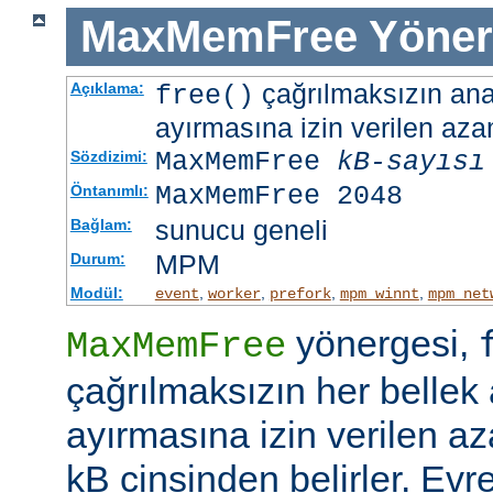
MaxMemFree
Yöner
çağrılmaksızın ana 
Açıklama:
free()
ayırmasına izin verilen azam
MaxMemFree
kB-sayısı
Sözdizimi:
MaxMemFree 2048
Öntanımlı:
sunucu geneli
Bağlam:
MPM
Durum:
Modül:
,
,
,
,
event
worker
prefork
mpm_winnt
mpm_net
yönergesi,
MaxMemFree
çağrılmaksızın her bellek 
ayırmasına izin verilen az
kB cinsinden belirler. Evr