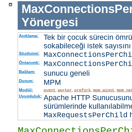
MaxConnectionsPer
Yönergesi
Tek bir çocuk sürecin ömr
Açıklama:
sokabileceği istek sayısını 
MaxConnectionsPerCh
Sözdizimi:
MaxConnectionsPerChi
Öntanımlı:
sunucu geneli
Bağlam:
MPM
Durum:
Modül:
,
,
,
,
event
worker
prefork
mpm_winnt
mpm_ne
Apache HTTP Sunucusunun
Uyumluluk:
sürümlerinde kullanılabilme
h
MaxRequestsPerChild
MaxConnectionsPerCh