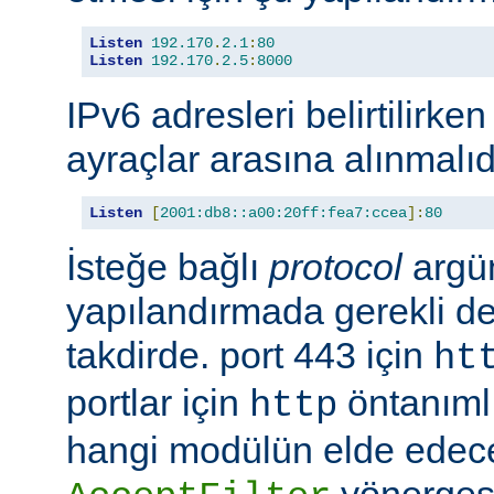
Listen
192.170
.
2.1
:
80
Listen
192.170
.
2.5
:
8000
IPv6 adresleri belirtilirken
ayraçlar arasına alınmalıd
Listen
[
2001:db8::a00:20ff:fea7:ccea
]:
80
İsteğe bağlı
protocol
argü
yapılandırmada gerekli deği
takdirde. port 443 için
ht
portlar için
öntanımlıd
http
hangi modülün elde edec
yönergesi