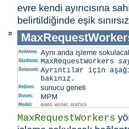
evre kendi ayırıcısına sahi
belirtildiğinde eşik sınırsız
MaxRequestWorker
Aynı anda işleme sokulacak
Açıklama:
MaxRequestWorkers
sa
Sözdizimi:
Ayrıntılar için aşağ
Öntanımlı:
bakınız.
sunucu geneli
Bağlam:
MPM
Durum:
Modül:
,
,
event
worker
prefork
yö
MaxRequestWorkers