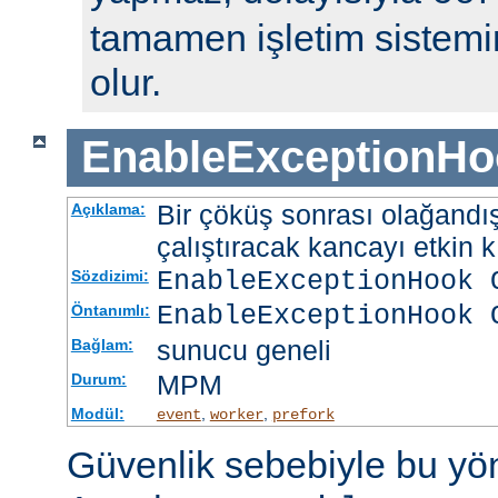
tamamen işletim sistemin
olur.
EnableExceptionHo
Bir çöküş sonrası olağandışı
Açıklama:
çalıştıracak kancayı etkin kı
EnableExceptionHook 
Sözdizimi:
EnableExceptionHook 
Öntanımlı:
sunucu geneli
Bağlam:
MPM
Durum:
Modül:
,
,
event
worker
prefork
Güvenlik sebebiyle bu y