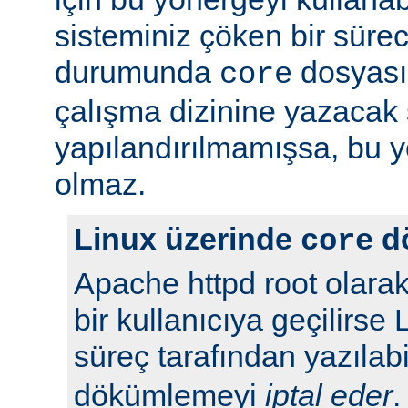
sisteminiz çöken bir süre
durumunda
dosyası
core
çalışma dizinine yazacak 
yapılandırılmamışsa, bu yö
olmaz.
Linux üzerinde
d
core
Apache httpd root olarak
bir kullanıcıya geçilirse 
süreç tarafından yazılabi
dökümlemeyi
iptal eder
.