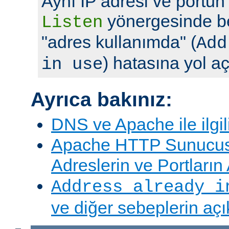
Aynı IP adresi ve portun
yönergesinde bel
Listen
"adres kullanımda" (
Add
) hatasına yol aç
in use
Ayrıca bakınız:
DNS ve Apache ile ilgil
Apache HTTP Sunucus
Adreslerin ve Portları
Address already i
ve diğer sebeplerin aç