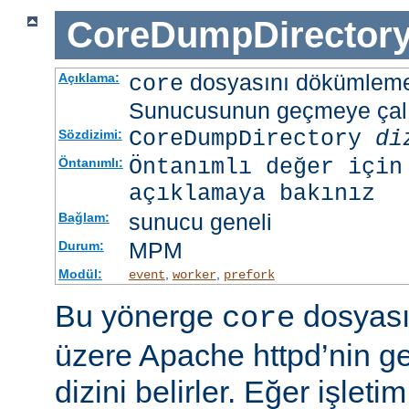
CoreDumpDirector
dosyasını dökümlem
Açıklama:
core
Sunucusunun geçmeye çalış
CoreDumpDirectory
di
Sözdizimi:
Öntanımlı değer için
Öntanımlı:
açıklamaya bakınız
sunucu geneli
Bağlam:
MPM
Durum:
Modül:
,
,
event
worker
prefork
Bu yönerge
dosyası
core
üzere Apache httpd’nin g
dizini belirler. Eğer işlet