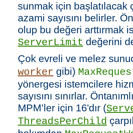
sunmak için başlatılacak 
azami sayısını belirler. Ö
olup bu değeri arttırmak i
değerini de
ServerLimit
Çok evreli ve melez sunuc
gibi)
worker
MaxReques
yönergesi istemcilere hiz
sayısını sınırlar. Öntanım
MPM’ler için 16'dır (
Serv
çarpıl
ThreadsPerChild