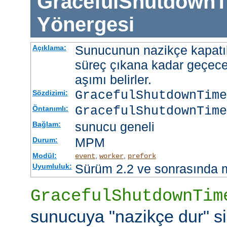
GracefulShutdownT
Yönergesi
Sunucunun nazikçe kapatı
Açıklama:
süreç çıkana kadar geçece
aşımı belirler.
GracefulShutdownTim
Sözdizimi:
GracefulShutdownTime
Öntanımlı:
sunucu geneli
Bağlam:
MPM
Durum:
Modül:
,
,
event
worker
prefork
Sürüm 2.2 ve sonrasında 
Uyumluluk:
GracefulShutdownTim
sunucuya "nazikçe dur" si