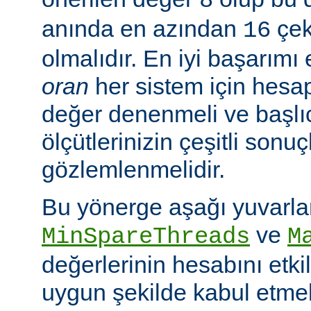
8
anında en azından
çeki
16
olmalıdır. En iyi başarım
oran
her sistem için hesa
değer denenmeli ve başlı
ölçütlerinizin çeşitli sonuçl
gözlemlenmelidir.
Bu yönerge aşağı yuvarl
ve
MinSpareThreads
M
değerlerinin hesabını etkil
uygun şekilde kabul etme