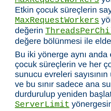
Etkin çocuk süreçlerin say
yö
MaxRequestWorkers
değerin
ThreadsPerChi
değere bölünmesi ile elde 
Bu iki yönerge aynı anda 
çocuk süreçlerin ve her ç
sunucu evreleri sayısının ü
ve bu sınır sadece ana 
durdurulup yeniden başlatıl
yönergesin
ServerLimit