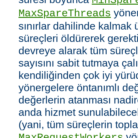
MinSpar
yönerg
MaxSpareThreads
sınırlar dahilinde kalmak 
süreçleri öldürerek gerekt
devreye alarak tüm süreçl
sayısını sabit tutmaya çalı
kendiliğinden çok iyi yü
yönergelere öntanımlı değ
değerlerin atanması nadire
anda hizmet sunulabilecek
(yani, tüm süreçlerin topl
yön
MaxRequestWorkers