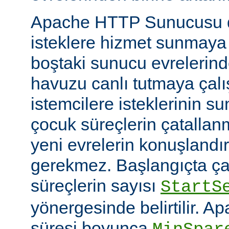
Apache HTTP Sunucusu d
isteklere hizmet sunmaya
boştaki sunucu evrelerind
havuzu canlı tutmaya çalış
istemcilere isteklerinin su
çocuk süreçlerin çatallanm
yeni evrelerin konuşlandı
gerekmez. Başlangıçta çal
süreçlerin sayısı
StartS
yönergesinde belirtilir. A
süresi boyunca