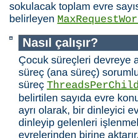
sokulacak toplam evre sayıs
belirleyen
MaxRequestWor
Nasıl çalışır?
Çocuk süreçleri devreye a
süreç (ana süreç) soruml
süreç
ThreadsPerChil
belirtilen sayıda evre kon
ayrı olarak, bir dinleyici e
dinleyip gelenleri işlenm
evrelerinden birine aktarır