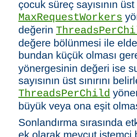
çocuk süreç sayısının üst 
yö
MaxRequestWorkers
değerin
ThreadsPerChi
değere bölünmesi ile elde
bundan küçük olması gere
yönergesinin değeri ise s
sayısının üst sınırını belir
yöner
ThreadsPerChild
büyük veya ona eşit olmas
Sonlandırma sırasında et
ek olarak mevcut istemci b