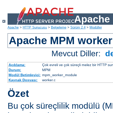
Apache 
Apache
>
HTTP Sunucusu
>
Belgeleme
>
Sürüm 2.4
>
Modüller
Apache MPM worker
Mevcut Diller:
d
Açıklama:
Çok evreli ve çok süreçli melez bir HTTP sun
Durum:
MPM
Modül Betimleyici:
mpm_worker_module
Kaynak Dosyası:
worker.c
Özet
Bu çok süreçlilik modülü (