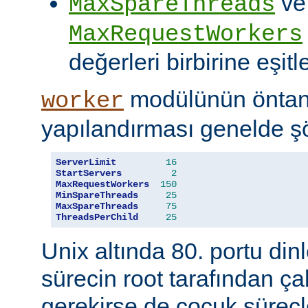
ve
MaxSpareThreads
MaxRequestWorkers
değerleri birbirine eşitle
modülünün öntanı
worker
yapılandırması genelde şö
ServerLimit
16
StartServers
2
MaxRequestWorkers
150
MinSpareThreads
25
MaxSpareThreads
75
ThreadsPerChild
25
Unix altında 80. portu din
sürecin root tarafından çal
gerekirse de çocuk süreçl