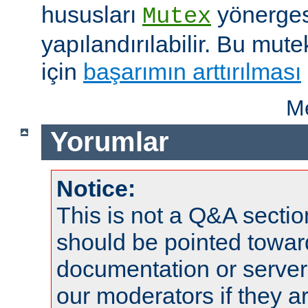
hususları
yönergesi
Mutex
yapılandırılabilir. Bu mut
için
başarımın arttırılması
Me
Yorumlar
Notice:
This is not a Q&A sect
should be pointed towar
documentation or serve
our moderators if they a