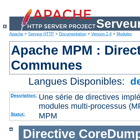
Serveu
Apache
>
Serveur HTTP
>
Documentation
>
Version 2.4
>
Modules
Apache MPM : Direct
Communes
Langues Disponibles:
d
Une série de directives impl
Description:
modules multi-processus (
MPM
Statut:
Directive
CoreDump