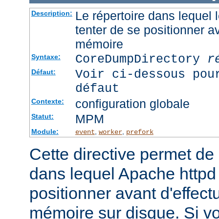
Le répertoire dans lequel
Description:
tenter de se positionner a
mémoire
CoreDumpDirectory
r
Syntaxe:
Voir ci-dessous pou
Défaut:
défaut
configuration globale
Contexte:
MPM
Statut:
Module:
,
,
event
worker
prefork
Cette directive permet de d
dans lequel Apache httpd 
positionner avant d'effect
mémoire sur disque. Si v