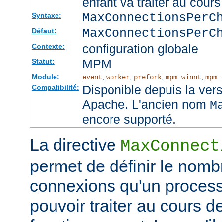
enfant va traiter au cou
MaxConnectionsPer
Syntaxe:
MaxConnectionsPerC
Défaut:
configuration globale
Contexte:
MPM
Statut:
Module:
,
,
,
,
event
worker
prefork
mpm_winnt
mpm_
Disponible depuis la ver
Compatibilité:
Apache. L'ancien nom
M
encore supporté.
La directive
MaxConnect
permet de définir le no
connexions qu'un process
pouvoir traiter au cours d