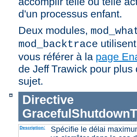
accomplir telle ou telle ac
d'un processus enfant.
Deux modules,
mod_wha
utilisen
mod_backtrace
vous référer à la
page En
de Jeff Trawick pour plus 
sujet.
Directive
GracefulShutdownT
Spécifie le délai maximu
Description: