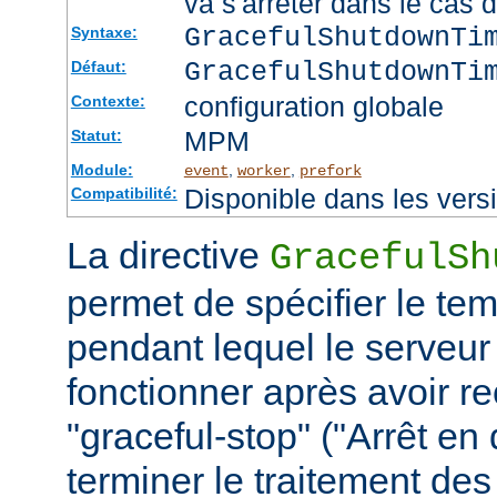
va s'arrêter dans le cas 
GracefulShutdownTi
Syntaxe:
GracefulShutdownTi
Défaut:
configuration globale
Contexte:
MPM
Statut:
Module:
,
,
event
worker
prefork
Disponible dans les vers
Compatibilité:
La directive
GracefulSh
permet de spécifier le te
pendant lequel le serveur
fonctionner après avoir re
"graceful-stop" ("Arrêt en
terminer le traitement de