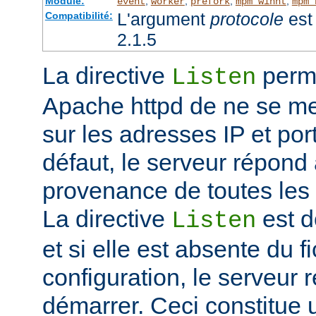
Module:
,
,
,
,
event
worker
prefork
mpm_winnt
mpm_
L'argument
protocole
est 
Compatibilité:
2.1.5
La directive
perme
Listen
Apache httpd de ne se met
sur les adresses IP et port
défaut, le serveur répond
provenance de toutes les 
La directive
est d
Listen
et si elle est absente du f
configuration, le serveur 
démarrer. Ceci constitue