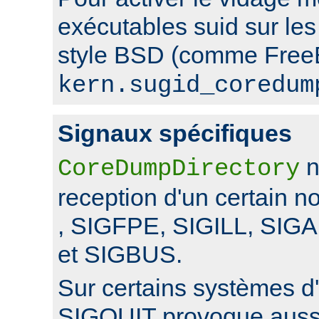
exécutables suid sur le
style BSD (comme FreeB
kern.sugid_coredum
Signaux spécifiques
n
CoreDumpDirectory
reception d'un certain 
, SIGFPE, SIGILL, SI
et SIGBUS.
Sur certains systèmes d'
SIGQUIT provoque auss