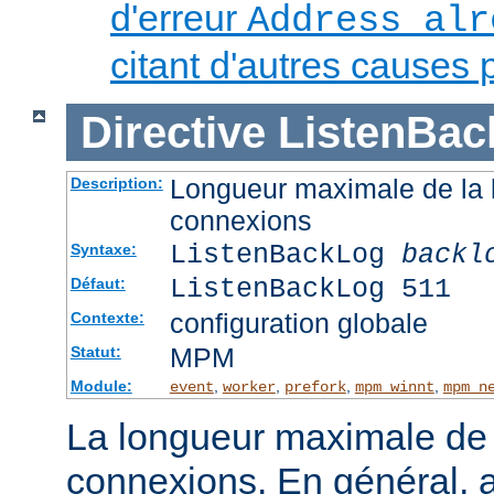
d'erreur
Address alr
citant d'autres causes 
Directive
ListenBac
Longueur maximale de la l
Description:
connexions
ListenBackLog
backl
Syntaxe:
ListenBackLog 511
Défaut:
configuration globale
Contexte:
MPM
Statut:
Module:
,
,
,
,
event
worker
prefork
mpm_winnt
mpm_n
La longueur maximale de l
connexions. En général, 