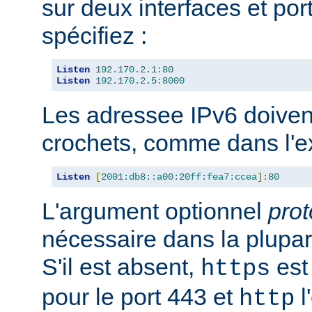
sur deux interfaces et port
spécifiez :
Listen
192.170
.
2.1
:
80
Listen
192.170
.
2.5
:
8000
Les adressee IPv6 doiven
crochets, comme dans l'e
Listen
[
2001:db8::a00:20ff:fea7:ccea
]:
80
L'argument optionnel
prot
nécessaire dans la plupar
S'il est absent,
est 
https
pour le port 443 et
l
http