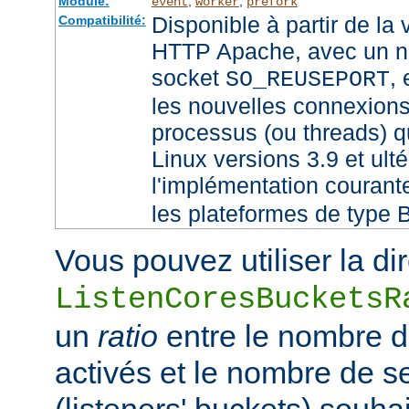
Module:
,
,
event
worker
prefork
Disponible à partir de la
Compatibilité:
HTTP Apache, avec un no
socket
,
SO_REUSEPORT
les nouvelles connexions
processus (ou threads) qu
Linux versions 3.9 et ult
l'implémentation couran
les plateformes de type 
Vous pouvez utiliser la di
ListenCoresBucketsR
un
ratio
entre le nombre 
activés et le nombre de 
(listeners' buckets) souhai