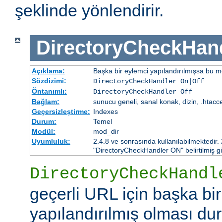
şeklinde yönlendirir.
DirectoryCheckHan
Açıklama:
Başka bir eylemci yapılandırılmışsa bu mo
Sözdizimi:
DirectoryCheckHandler On|Off
Öntanımlı:
DirectoryCheckHandler Off
Bağlam:
sunucu geneli, sanal konak, dizin, .htacc
Geçersizleştirme:
Indexes
Durum:
Temel
Modül:
mod_dir
Uyumluluk:
2.4.8 ve sonrasında kullanılabilmektedir.
"DirectoryCheckHandler ON" belirtilmiş gi
DirectoryCheckHandl
geçerli URL için başka bi
yapılandırılmış olması d