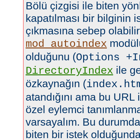
Bölü çizgisi ile biten yö
kapatılması bir bilginin
çıkmasına sebep olabilir
modülü
mod_autoindex
olduğunu (
Options +I
ile ge
DirectoryIndex
özkaynağın (
index.ht
atandığını ama bu URL i
özel eylemci tanımlanma
varsayalım. Bu durumda b
biten bir istek olduğund