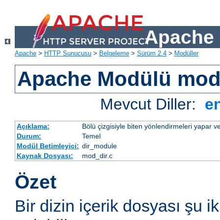
Apache 
Apache
>
HTTP Sunucusu
>
Belgeleme
>
Sürüm 2.4
>
Modüller
Apache Modülü mod
Mevcut Diller:
e
Açıklama:
Bölü çizgisiyle biten yönlendirmeleri yapar ve
Durum:
Temel
Modül Betimleyici:
dir_module
Kaynak Dosyası:
mod_dir.c
Özet
Bir dizin içerik dosyası şu i