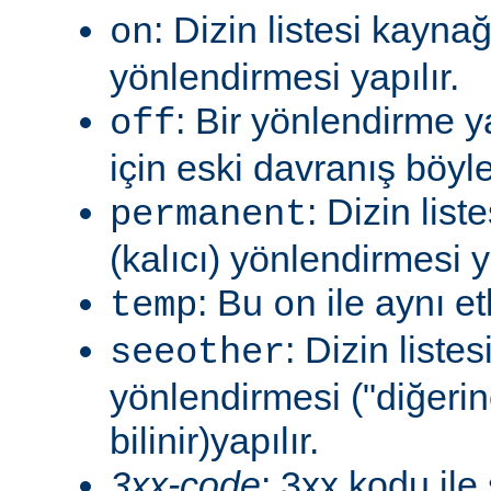
: Dizin listesi kayna
on
yönlendirmesi yapılır.
: Bir yönlendirme 
off
için eski davranış böyle
: Dizin lis
permanent
(kalıcı) yönlendirmesi ya
: Bu
ile aynı et
temp
on
: Dizin liste
seeother
yönlendirmesi ("diğerin
bilinir)yapılır.
3xx-code
: 3xx kodu ile