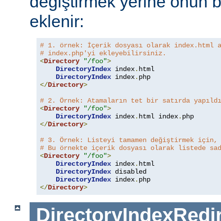
değiştirmek yerine onun b
eklenir:
# 1. örnek: İçerik dosyası olarak index.html 
# index.php'yi ekleyebilirsiniz.
<
Directory
"/foo"
>
DirectoryIndex
 index
.
html

DirectoryIndex
 index
.
</
Directory
>
# 2. Örnek: Atamaların tet bir satırda yapıld
<
Directory
"/foo"
>
DirectoryIndex
 index
.
html index
.
</
Directory
>
# 3. Örnek: Listeyi tamamen değiştirmek için,
# Bu örnekte içerik dosyası olarak listede sa
<
Directory
"/foo"
>
DirectoryIndex
 index
.
html

DirectoryIndex
 disabled

DirectoryIndex
 index
.
</
Directory
>
DirectoryIndexRedi