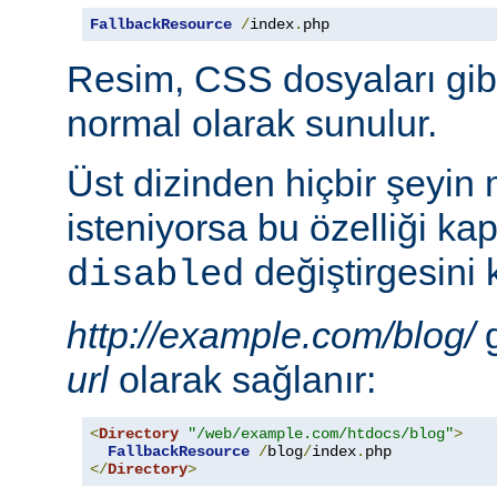
FallbackResource
/
index
.
php
Resim, CSS dosyaları gib
normal olarak sunulur.
Üst dizinden hiçbir şeyin
isteniyorsa bu özelliği ka
değiştirgesini 
disabled
http://example.com/blog/
g
url
olarak sağlanır:
<
Directory
"/web/example.com/htdocs/blog"
>
FallbackResource
/
blog
/
index
.
</
Directory
>