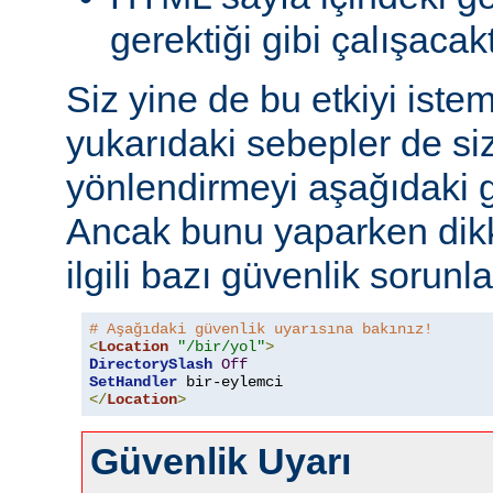
gerektiği gibi çalışacakt
Siz yine de bu etkiyi iste
yukarıdaki sebepler de si
yönlendirmeyi aşağıdaki gi
Ancak bunu yaparken dikk
ilgili bazı güvenlik sorunlar
# Aşağıdaki güvenlik uyarısına bakınız!
<
Location
"/bir/yol"
>
DirectorySlash
Off
SetHandler
 bir-eylemci
</
Location
>
Güvenlik Uyarı