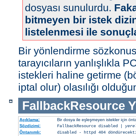
dosyası sunulurdu.
Faka
bitmeyen bir istek dizin
listelenmesi ile sonuçl
Bir yönlendirme sözkonu
tarayıcıların yanlışlıkla 
istekleri haline getirme (
iptal olur) olasılığı olduğ
FallbackResource
Y
Açıklama:
Bir dosya ile eşleşmeyen istekler için ön
Sözdizimi:
FallbackResource disabled |
yere
Öntanımlı:
disabled - httpd 404 döndürecekt