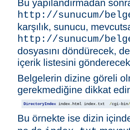
Bu yapılandırmadan sonra
http://sunucum/belg
karşılık, sunucu, mevcuts
http://sunucum/belg
dosyasını döndürecek, deği
içerik listesini gönderecekt
Belgelerin dizine göreli o
gerekmediğine dikkat edin
DirectoryIndex
 index
.
html index
.
txt  
/
cgi-bin
Bu örnekte ise dizin için