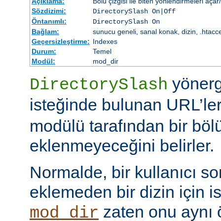
Açıklama:
Bölü çizgisi ile biten yönlendirmeleri açar
Sözdizimi:
DirectorySlash On|Off
Öntanımlı:
DirectorySlash On
Bağlam:
sunucu geneli, sanal konak, dizin, .htacc
Geçersizleştirme:
Indexes
Durum:
Temel
Modül:
mod_dir
yönerge
DirectorySlash
isteğinde bulunan URL’le
modülü tarafından bir bölü
eklenmeyeceğini belirler.
Normalde, bir kullanıcı son
eklemeden bir dizin için i
zaten onu aynı
mod_dir