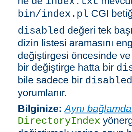
ne de
mevcut
index.txt
CGI betiği
bin/index.pl
değeri tek ba
disabled
dizin listesi aramasını eng
değiştirgesi öncesinde v
bir değiştirge hatta bir
di
bile sadece bir
disable
yorumlanır.
Bilginize:
Aynı bağlamda
yönerge
DirectoryIndex