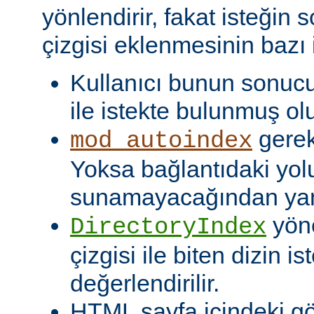
yönlendirir, fakat isteğin 
çizgisi eklenmesinin bazı i
Kullanıcı bunun sonuc
ile istekte bulunmuş olu
gerekt
mod_autoindex
Yoksa bağlantıdaki yol
sunamayacağından yanlı
yöne
DirectoryIndex
çizgisi ile biten dizin ist
değerlendirilir.
HTML sayfa içindeki gö