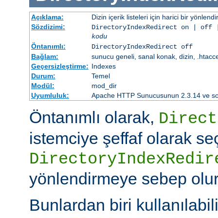
Açıklama:
Dizin içerik listeleri için harici bir yönlend
Sözdizimi:
DirectoryIndexRedirect on | off 
kodu
Öntanımlı:
DirectoryIndexRedirect off
Bağlam:
sunucu geneli, sanal konak, dizin, .htacc
Geçersizleştirme:
Indexes
Durum:
Temel
Modül:
mod_dir
Uyumluluk:
Apache HTTP Sunucusunun 2.3.14 ve sonr
Öntanımlı olarak,
Direct
istemciye şeffaf olarak se
DirectoryIndexRedir
yönlendirmeye sebep olur
Bunlardan biri kullanılabili