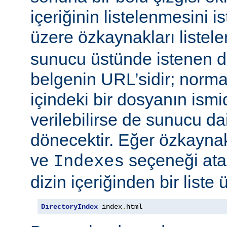
içeriğinin listelenmesini 
üzere özkaynakları listele
sunucu üstünde istenen di
belgenin URL’sidir; normal
içindeki bir dosyanın ismid
verilebilirse de sunucu d
dönecektir. Eğer özkaynak
ve
seçeneği at
Indexes
dizin içeriğinden bir liste 
DirectoryIndex
 index
.
html