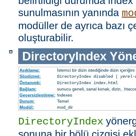
belirtildiği durumda index
sunulmasının yanında
mo
modüller de ayrıca bazı çe
oluşturabilir.
DirectoryIndex
Yöne
Açıklama:
İstemci bir dizin istediğinde dizin içeriğini l
Sözdizimi:
DirectoryIndex disabled |
yerel-
Öntanımlı:
DirectoryIndex index.html
Bağlam:
sunucu geneli, sanal konak, dizin, .htacc
Geçersizleştirme:
Indexes
Durum:
Temel
Modül:
mod_dir
yönerge
DirectoryIndex
sonuna bir bölü çizgisi ek