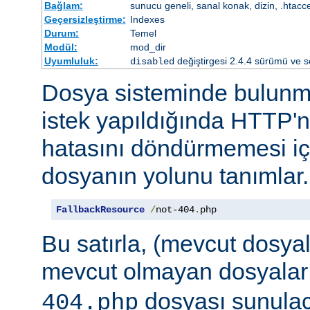
Bağlam:
sunucu geneli, sanal konak, dizin, .htacc
Geçersizleştirme:
Indexes
Durum:
Temel
Modül:
mod_dir
Uyumluluk:
değiştirgesi 2.4.4 sürümü ve so
disabled
Dosya sisteminde bulunma
istek yapıldığında HTTP'n
hatasını döndürmemesi iç
dosyanın yolunu tanımlar.
FallbackResource
/
not-404
.
php
Bu satırla, (mevcut dosya
mevcut olmayan dosyalar
dosyası sunulaca
404.php