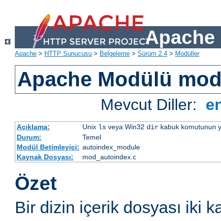
Apache 
Apache
>
HTTP Sunucusu
>
Belgeleme
>
Sürüm 2.4
>
Modüller
Apache Modülü mod
Mevcut Diller:
e
Açıklama:
Unix
veya Win32
kabuk komutunun yaptı
ls
dir
Durum:
Temel
Modül Betimleyici:
autoindex_module
Kaynak Dosyası:
mod_autoindex.c
Özet
Bir dizin içerik dosyası iki k