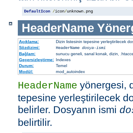
DefaultIcon
/
icon
/
unknown
.
png
HeaderName
Yöner
Açıklama:
Dizin listesinin tepesine yerleştirilecek do
Sözdizimi:
HeaderName
dosya-ismi
Bağlam:
sunucu geneli, sanal konak, dizin, .htacc
Geçersizleştirme:
Indexes
Durum:
Temel
Modül:
mod_autoindex
yönergesi, di
HeaderName
tepesine yerleştirilecek d
belirler. Dosyanın ismi
do
belirtilir.