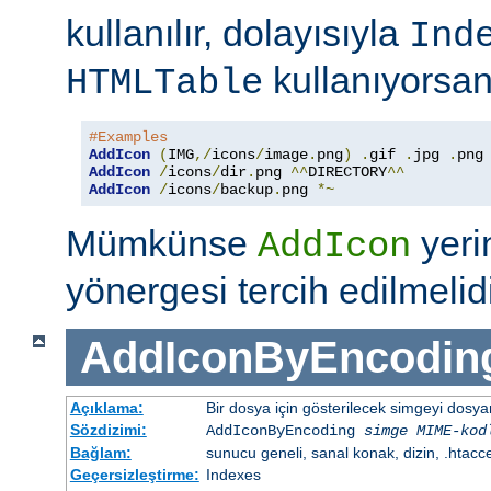
kullanılır, dolayısıyla
Ind
kullanıyorsan
HTMLTable
#Examples
AddIcon
(
IMG
,/
icons
/
image
.
png
)
.
gif 
.
jpg 
.
AddIcon
/
icons
/
dir
.
png 
^^
DIRECTORY
^^
AddIcon
/
icons
/
backup
.
png 
*~
Mümkünse
yer
AddIcon
yönergesi tercih edilmelidi
AddIconByEncodin
Açıklama:
Bir dosya için gösterilecek simgeyi dosy
Sözdizimi:
AddIconByEncoding
simge
MIME-kod
Bağlam:
sunucu geneli, sanal konak, dizin, .htacc
Geçersizleştirme:
Indexes