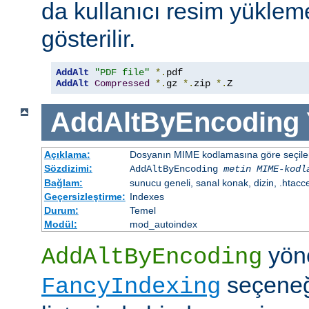
da kullanıcı resim yüklem
gösterilir.
AddAlt
"PDF file"
*.
AddAlt
Compressed
*.
gz 
*.
zip 
*.
Z
AddAltByEncoding
Açıklama:
Dosyanın MIME kodlamasına göre seçilen 
Sözdizimi:
AddAltByEncoding
metin
MIME-kodl
Bağlam:
sunucu geneli, sanal konak, dizin, .htacc
Geçersizleştirme:
Indexes
Durum:
Temel
Modül:
mod_autoindex
yöne
AddAltByEncoding
seçeneği
FancyIndexing