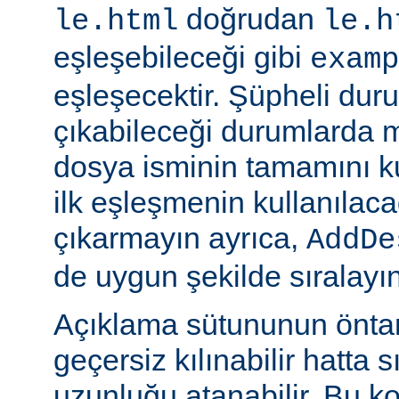
doğrudan
le.html
le.h
eşleşebileceği gibi
examp
eşleşecektir. Şüpheli dur
çıkabileceği durumlarda
dosya isminin tamamını k
ilk eşleşmenin kullanılaca
çıkarmayın ayrıca,
AddDe
de uygun şekilde sıralayın
Açıklama sütununun öntan
geçersiz kılınabilir hatta 
uzunluğu atanabilir. Bu ko