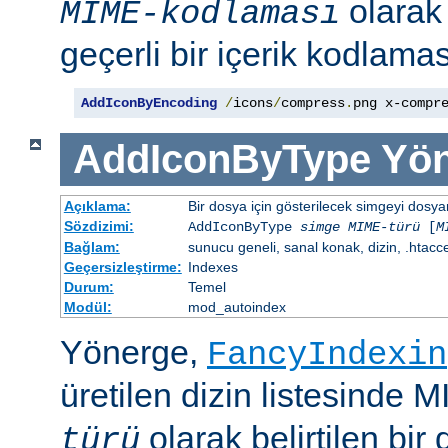
olara
MIME-kodlaması
geçerli bir içerik kodlaması
AddIconByEncoding
/
icons
/
compress
.
png x-compr
AddIconByType
Yön
Açıklama:
Bir dosya için gösterilecek simgeyi dosya
Sözdizimi:
AddIconByType
simge
MIME-türü
[
M
Bağlam:
sunucu geneli, sanal konak, dizin, .htacc
Geçersizleştirme:
Indexes
Durum:
Temel
Modül:
mod_autoindex
Yönerge,
FancyIndexin
üretilen dizin listesinde 
olarak belirtilen bir 
türü