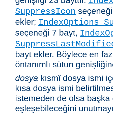
genişliği 23 bayttır.
Inde
seçeneği
SuppressIcon
ekler;
IndexOptions S
seçeneği 7 bayt,
IndexO
SuppressLastModifie
bayt ekler. Böylece en faz
öntanımlı sütun genişliğine
dosya
kısmî dosya ismi i
kısa dosya ismi belirtilm
istemeden de olsa başka 
eşleşebileceğini unutmayı