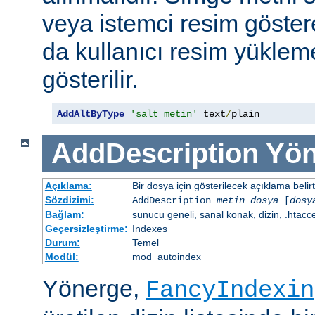
veya istemci resim göster
da kullanıcı resim yüklem
gösterilir.
AddAltByType
'salt metin'
 text
/
plain
AddDescription
Yön
Açıklama:
Bir dosya için gösterilecek açıklama belirtil
Sözdizimi:
AddDescription
metin dosya
[
dosy
Bağlam:
sunucu geneli, sanal konak, dizin, .htacc
Geçersizleştirme:
Indexes
Durum:
Temel
Modül:
mod_autoindex
Yönerge,
FancyIndexin