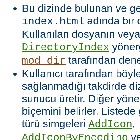
Bu dizinde bulunan ve ge
adında bir 
index.html
Kullanılan dosyanın veya
yönerg
DirectoryIndex
tarafından denet
mod_dir
Kullanıcı tarafından böyl
sağlanmadığı takdirde dizi
sunucu üretir. Diğer yöne
biçemini belirler. Listede
türü simgeleri
,
AddIcon
v
AddIconByEncoding