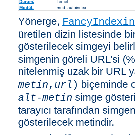
Durum:
Temel
Modül:
mod_autoindex
Yönerge,
FancyIndexin
üretilen dizin listesinde bi
gösterilecek simgeyi belir
simgenin göreli URL’si (%
nitelenmiş uzak bir URL 
biçeminde ol
metin
,
url
)
simge göster
alt-metin
tarayıcı tarafından simge
gösterilecek metindir.