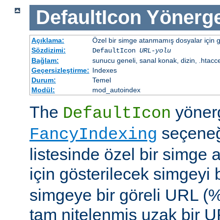
DefaultIcon
Yönerge
Açıklama:
Özel bir simge atanmamış dosyalar için gö
Sözdizimi:
DefaultIcon
URL-yolu
Bağlam:
sunucu geneli, sanal konak, dizin, .htacc
Geçersizleştirme:
Indexes
Durum:
Temel
Modül:
mod_autoindex
The
yöner
DefaultIcon
seçeneği
FancyIndexing
listesinde özel bir simge
için gösterilecek simgeyi b
simgeye bir göreli URL (
tam nitelenmiş uzak bir UR