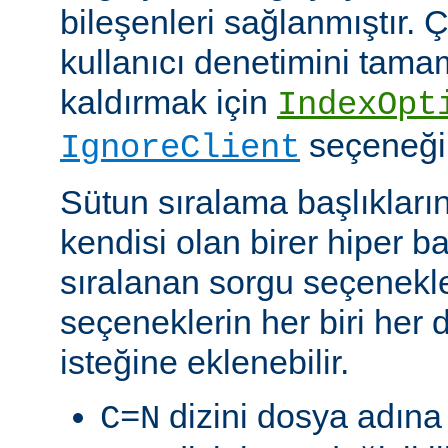
bileşenleri sağlanmıştır. Ç
kullanıcı denetimini tam
kaldırmak için
IndexOpt
seçeneği k
IgnoreClient
Sütun sıralama başlıkların
kendisi olan birer hiper 
sıralanan sorgu seçenekler
seçeneklerin her biri her di
isteğine eklenebilir.
dizini dosya adına 
C=N