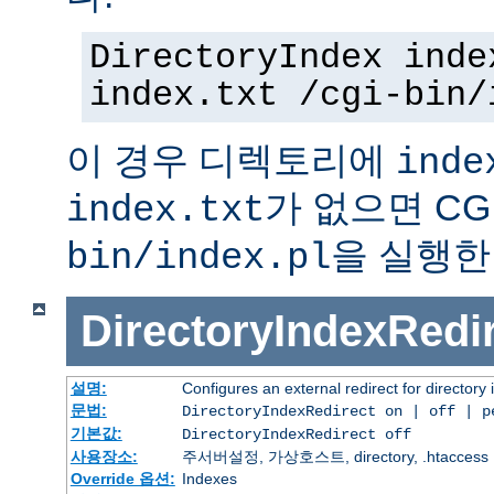
DirectoryIndex inde
index.txt /cgi-bin/
이 경우 디렉토리에
inde
가 없으면 C
index.txt
을 실행한
bin/index.pl
DirectoryIndexRedi
설명:
Configures an external redirect for directory
문법:
DirectoryIndexRedirect on | off | 
기본값:
DirectoryIndexRedirect off
사용장소:
주서버설정, 가상호스트, directory, .htaccess
Override 옵션:
Indexes