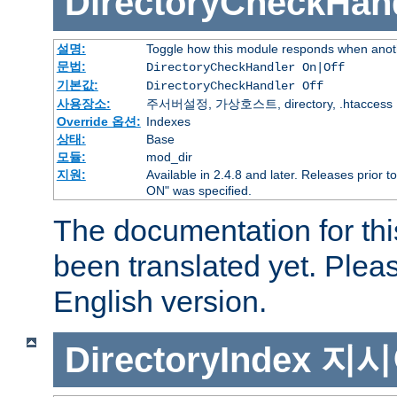
DirectoryCheckHan
설명:
Toggle how this module responds when anoth
문법:
DirectoryCheckHandler On|Off
기본값:
DirectoryCheckHandler Off
사용장소:
주서버설정, 가상호스트, directory, .htaccess
Override 옵션:
Indexes
상태:
Base
모듈:
mod_dir
지원:
Available in 2.4.8 and later. Releases prior t
ON" was specified.
The documentation for thi
been translated yet. Plea
English version.
DirectoryIndex
지시