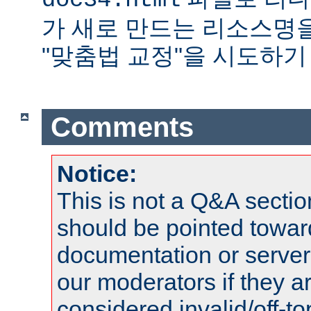
doc34.html
가 새로 만드는 리소스명
"맞춤법 교정"을 시도하기
Comments
Notice:
This is not a Q&A sect
should be pointed towar
documentation or serve
our moderators if they a
considered invalid/off-t