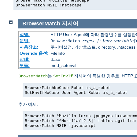
BrowserMatch ^Mozilla netscape
BrowserMatch MSIE !netscape
BrowserMatch
지시어
설명:
HTTP User-Agent에 따라 환경변수를 설정
문법:
BrowserMatch
regex [!]env-variable
[
사용장소:
주서버설정, 가상호스트, directory, .htaccess
Override 옵션:
FileInfo
상태:
Base
모듈:
mod_setenvif
는
지시어의 특별한 경우로, HTTP 
BrowserMatch
SetEnvIf
BrowserMatchNoCase Robot is_a_robot
SetEnvIfNoCase User-Agent Robot is_a_robot
추가 예제:
BrowserMatch ^Mozilla forms jpeg=yes browser=
BrowserMatch "^Mozilla/[2-3]" tables agif fra
BrowserMatch MSIE !javascript