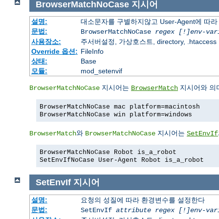
BrowserMatchNoCase
지시어
설명:
대소문자를 구별하지않고 User-Agent에 
문법:
BrowserMatchNoCase
regex [!]env-var
사용장소:
주서버설정, 가상호스트, directory, .htaccess
Override 옵션:
FileInfo
상태:
Base
모듈:
mod_setenvif
지시어는
지시어와 의미
BrowserMatchNoCase
BrowserMatch
BrowserMatchNoCase mac platform=macintosh
BrowserMatchNoCase win platform=windows
와
지시어는
BrowserMatch
BrowserMatchNoCase
SetEnvIf
BrowserMatchNoCase Robot is_a_robot
SetEnvIfNoCase User-Agent Robot is_a_robot
SetEnvIf
지시어
설명:
요청의 성질에 따라 환경변수를 설정한다
문법:
SetEnvIf
attribute regex [!]env-var