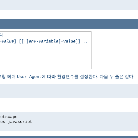
한다
=
value
] [[!]
env-variable
[=
value
]] ...
요청 헤더
에 따라 환경변수를 설정한다. 다음 두 줄은 같다:
User-Agent
netscape
mes javascript