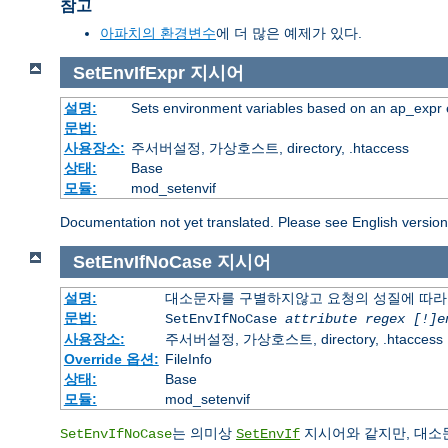
참고
아파치의 환경변수
에 더 많은 예제가 있다.
SetEnvIfExpr
지시어
설명:
Sets environment variables based on an ap_expr 
문법:
사용장소:
주서버설정, 가상호스트, directory, .htaccess
상태:
Base
모듈:
mod_setenvif
Documentation not yet translated. Please see English versio
SetEnvIfNoCase
지시어
설명:
대소문자를 구별하지않고 요청의 성질에 따라
문법:
SetEnvIfNoCase
attribute regex [!]e
사용장소:
주서버설정, 가상호스트, directory, .htaccess
Override 옵션:
FileInfo
상태:
Base
모듈:
mod_setenvif
는 의미상
지시어와 같지만, 대소
SetEnvIfNoCase
SetEnvIf