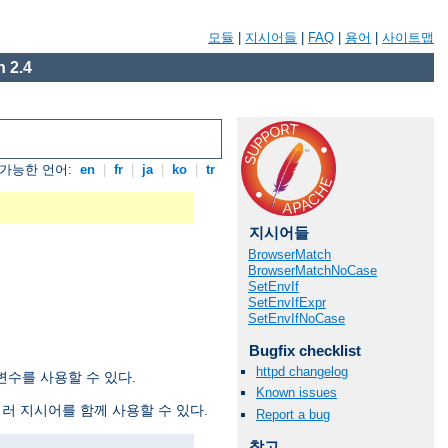
모듈
|
지시어들
|
FAQ
|
용어
|
사이트맵
 2.4
가능한 언어:
en
|
fr
|
ja
|
ko
|
tr
지시어들
BrowserMatch
BrowserMatchNoCase
SetEnvIf
SetEnvIfExpr
SetEnvIfNoCase
Bugfix checklist
httpd changelog
수를 사용할 수 있다.
Known issues
여러 지시어를 함께 사용할 수 있다.
Report a bug
참고