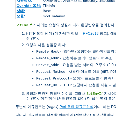
사용장소:
주서버설정, 가상호스트, directory, .htaccess
Override 옵션:
FileInfo
상태:
Base
모듈:
mod_setenvif
지시어는 요청의 성질에 따라 환경변수를 정의한다.
SetEnvIf
HTTP 요청 헤더 (더 자세한 정보는
RFC2616
참고); 예
수 있다.
요청의 다음 성질중 하나:
- (있다면) 요청하는 클라이언트의
Remote_Host
- 요청하는 클라이언트의 IP 주소
Remote_Addr
- 요청을 받는 서버의 IP 주소 (2.0
Server_Addr
- 사용한 메써드 이름 (
,
Request_Method
GET
PO
- 요청의 프로토콜 이름과 버
Request_Protocol
- HTTP 요청에서 요청한 자원 --
Request_URI
요청과 연관된 환경변수 이름. 그래서
지시어는
SetEnvIf
수 있다. '이전'이란 (서버전역과 같이) 더 넓은 영역 
두번째 아규먼트는 (
regex
)
Perl 호환 정규표현식
이다. 이는 P
나머지 아규먼트는 설정할 변수명과 (선택적인) 설정값들이다.