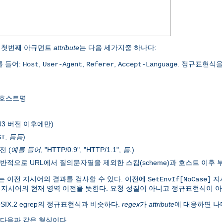
 첫번째 아규먼트
attribute
는 다음 세가지중 하나다:
를 들어:
,
,
,
. 정규표현식
Host
User-Agent
Referer
Accept-Language
 호스트명
.43 버전 이후에만)
,
등등
)
ST
전 (
예를 들어
, "HTTP/0.9", "HTTP/1.1",
등.
)
 일반적으로 URL에서 질의문자열을 제외한 스킴(scheme)과 호스트 이후 
 이전 지시어의 결과를 검사할 수 있다. 이전에
지
SetEnvIf[NoCase]
혹은 지시어의 현재 영역 이전을 뜻한다. 요청 성질이 아니고 정규표현식이 
OSIX.2 egrep의 정규표현식과 비슷하다.
regex
가
attribute
에 대응하면 나
 다음과 같은 형식이다