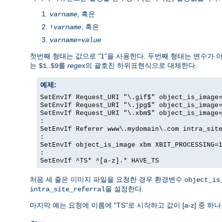
, 혹은
varname
, 혹은
!
varname
varname
=
value
첫번째 형태는 값으로 "1"을 사용한다. 두번째 형태는 변수가
는
..
를
regex
의 괄호친 하위표현식으로 대체한다.
$1
$9
예제:
SetEnvIf Request_URI "\.gif$" object_is_image
SetEnvIf Request_URI "\.jpg$" object_is_image
SetEnvIf Request_URI "\.xbm$" object_is_image
:
SetEnvIf Referer www\.mydomain\.com intra_sit
:
SetEnvIf object_is_image xbm XBIT_PROCESSING=
:
SetEnvIf ^TS* ^[a-z].* HAVE_TS
처음 세 줄은 이미지 파일을 요청한 경우 환경변수
object_is
을 설정한다.
intra_site_referral
마지막 예는 요청에 이름에 "TS"로 시작하고 값이 [a-z] 중