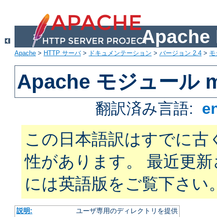
Apach
Apache
>
HTTP サーバ
>
ドキュメンテーション
>
バージョン 2.4
>
モ
Apache モジュール mo
翻訳済み言語:
e
この日本語訳はすでに古
性があります。 最近更
には英語版をご覧下さい
説明:
ユーザ専用のディレクトリを提供