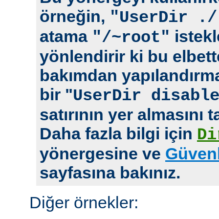
örneğin,
"UserDir ./
atama
istekl
"/~root"
yönlendirir ki bu elbet
bakımdan yapılandırm
bir "
UserDir disabl
satırının yer almasını t
Daha fazla bilgi için
Di
yönergesine ve
Güvenl
sayfasına bakınız.
Diğer örnekler: