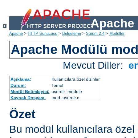
Apache 
Apache
>
HTTP Sunucusu
>
Belgeleme
>
Sürüm 2.4
>
Modüller
Apache Modülü mod
Mevcut Diller:
e
Açıklama:
Kullanıcılara özel dizinler
Durum:
Temel
Modül Betimleyici:
userdir_module
Kaynak Dosyası:
mod_userdir.c
Özet
Bu modül kullanıcılara özel 