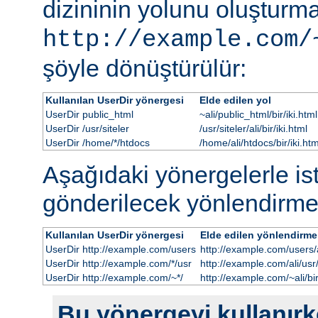
dizininin yolunu oluşturmak
http://example.com/
şöyle dönüştürülür:
Kullanılan UserDir yönergesi
Elde edilen yol
UserDir public_html
~ali/public_html/bir/iki.html
UserDir /usr/siteler
/usr/siteler/ali/bir/iki.html
UserDir /home/*/htdocs
/home/ali/htdocs/bir/iki.htm
Aşağıdaki yönergelerle i
gönderilecek yönlendirme
Kullanılan UserDir yönergesi
Elde edilen yönlendirme
UserDir http://example.com/users
http://example.com/users/al
UserDir http://example.com/*/usr
http://example.com/ali/usr/b
UserDir http://example.com/~*/
http://example.com/~ali/bir
Bu yönergeyi kullanırke