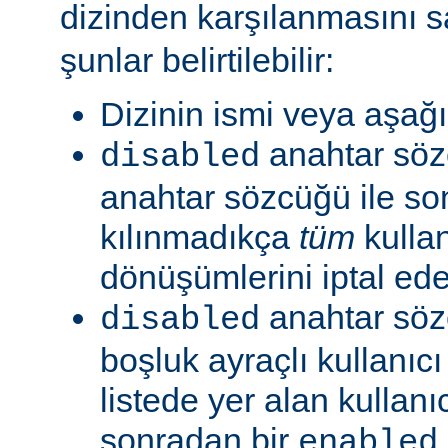
dizinden karşılanmasını s
şunlar belirtilebilir:
Dizinin ismi veya aşağıd
anahtar sö
disabled
anahtar sözcüğü ile so
kılınmadıkça
tüm
kullan
dönüşümlerini iptal ede
anahtar söz
disabled
boşluk ayraçlı kullanıcı 
listede yer alan kullanıc
sonradan bir
enabled