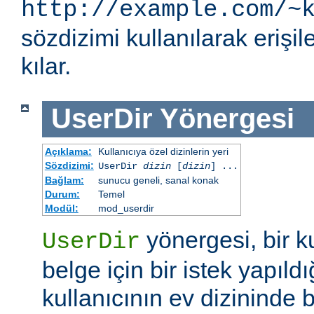
http://example.com/~
sözdizimi kullanılarak eriş
kılar.
UserDir
Yönergesi
Açıklama:
Kullanıcıya özel dizinlerin yeri
Sözdizimi:
UserDir
dizin
[
dizin
] ...
Bağlam:
sunucu geneli, sanal konak
Durum:
Temel
Modül:
mod_userdir
yönergesi, bir ku
UserDir
belge için bir istek yapıldı
kullanıcının ev dizininde b