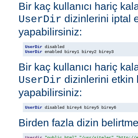
Bir kaç kullanıcı hariç ka
dizinlerini iptal
UserDir
yapabilirsiniz:
UserDir
UserDir
 enabled birey1 birey2 birey3
Bir kaç kullanıcı hariç ka
dizinlerini etkin
UserDir
yapabilirsiniz:
UserDir
 disabled birey4 birey5 birey6
Birden fazla dizin belirt
Userdir
"public_html"
"/usr/siteler"
"http://