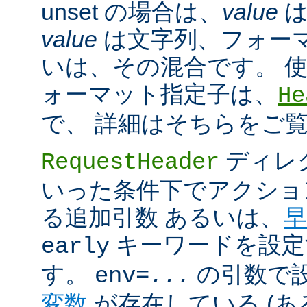
unset の場合は、
value
は
value
は文字列、フォー
いは、その混合です。 
ォーマット指定子は、
He
で、 詳細はそちらをご
ディレ
RequestHeader
いった条件下でアクショ
る追加引数 あるいは、
早
キーワードを設定
early
す。
の引数で
env=
...
変数
が存在している (