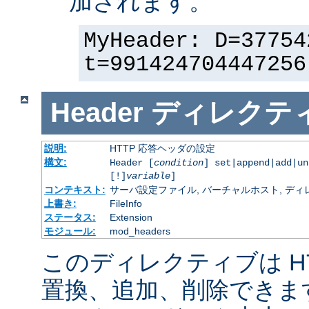
加されます。
MyHeader: D=37754
t=991424704447256
Header
ディレクテ
説明:
HTTP 応答ヘッダの設定
構文:
Header [
condition
] set|append|add|u
[!]
variable
]
コンテキスト:
サーバ設定ファイル, バーチャルホスト, ディレクトリ
上書き:
FileInfo
ステータス:
Extension
モジュール:
mod_headers
このディレクティブは H
置換、追加、削除できま