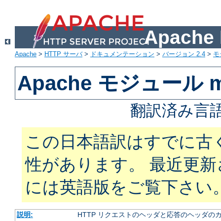
Apach
Apache
>
HTTP サーバ
>
ドキュメンテーション
>
バージョン 2.4
>
モ
Apache モジュール m
翻訳済み言語
この日本語訳はすでに古
性があります。 最近更
には英語版をご覧下さい
説明:
HTTP リクエストのヘッダと応答のヘッダの