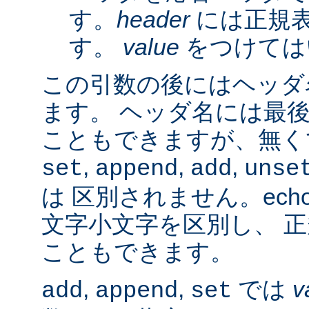
す。
header
には正規
す。
value
をつけては
この引数の後にはヘッダ名
ます。 ヘッダ名には最
こともできますが、無く
,
,
,
set
append
add
unse
は 区別されません。ech
文字小文字を区別し、 
こともできます。
,
,
では
v
add
append
set