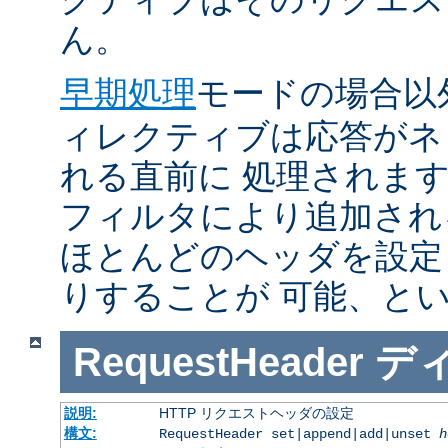
ん。
早期処理
モードの場合以
ィレクティブは応答がネ
れる直前に 処理されま
フィルタにより追加され
ほとんどのヘッダを設定
りすることが 可能、と
RequestHeader
デ
説明:
HTTP リクエストヘッダの設定
構文:
RequestHeader set|append|add|unset
h