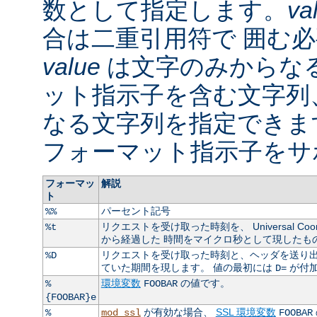
数として指定します。
va
合は二重引用符で 囲む
value
は文字のみからなる
ット指示子を含む文字列
なる文字列を指定できま
フォーマット指示子をサ
フォーマッ
解説
ト
パーセント記号
%%
リクエストを受け取った時刻を、 Universal Coordin
%t
から経過した 時間をマイクロ秒として現したも
リクエストを受け取った時刻と、ヘッダを送り出
%D
ていた期間を現します。 値の最初には
が付
D=
環境変数
の値です。
%
FOOBAR
{FOOBAR}e
が有効な場合、
SSL 環境変数
%
mod_ssl
FOOBAR