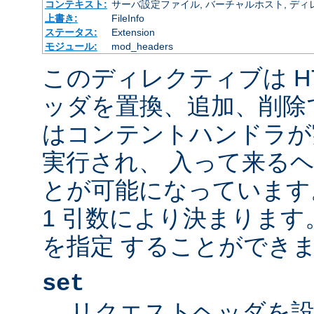
コンテキスト:
サーバ設定ファイル, バーチャルホスト, ディレクトリ
上書き:
FileInfo
ステータス:
Extension
モジュール:
mod_headers
このディレクティブは H
ッダを置換、追加、削除
はコンテントハンドラが
実行され、 入って来る
とが可能になっています
1 引数により決まりま
を指定 することができま
set
リクエストヘッダを設