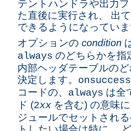
テントハンドラや出力フ
た直後に実行され、 出
できるようになっていま
オプションの
condition
のどちらかを指
always
内部ヘッダテーブルのど
決定します。
onsuccess
コードの、
は全
always
ド (
を含む) の意味
2
xx
ジュールでセットされる
トしたい場合は特に、 