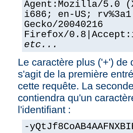
Agent:Mozilla/5.0 (
i686; en-US; rv%3a1
Gecko/20040216
Firefox/0.8|Accept:
etc...
Le caractère plus ('+') de 
s'agit de la première entr
cette requête. La seconde
contiendra qu'un caractère
l'identifiant :
-yQtJf8CoAB4AAFNXBI