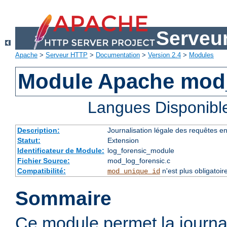
Serveu
Apache
>
Serveur HTTP
>
Documentation
>
Version 2.4
>
Modules
Module Apache mod_
Langues Disponibl
Description:
Journalisation légale des requêtes e
Statut:
Extension
Identificateur de Module:
log_forensic_module
Fichier Source:
mod_log_forensic.c
Compatibilité:
n'est plus obligatoir
mod_unique_id
Sommaire
Ce module permet la journal