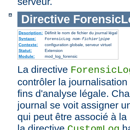
serveur.
Directive
ForensicL
Description:
Définit le nom de fichier du journal légal
Syntaxe:
ForensicLog
nom-fichier
|
pipe
Contexte:
configuration globale, serveur virtuel
Statut:
Extension
Module:
mod_log_forensic
La directive
ForensicLo
contrôler la journalisatio
fins d'analyse légale. Ch
journal se voit assigner u
qui peut être associé à la 
la directive
ha
CustomLog