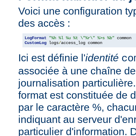
Voici une configuration ty
des accès :
LogFormat
"%h %l %u %t \"%r\" %>s %b"
CustomLog
 logs
/
access_log common
Ici est définie l'
identité
co
associée à une chaîne de
journalisation particulièr
format est constituée de d
par le caractère %, chacu
indiquant au serveur d'en
particulier d'information.