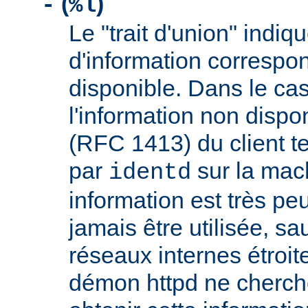
(
)
-
%l
Le "trait d'union" indiq
d'information correspo
disponible. Dans le cas
l'information non dispon
(RFC 1413) du client t
par
sur la mach
identd
information est très peu
jamais être utilisée, sa
réseaux internes étroit
démon httpd ne cherche