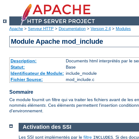
Apache
>
Serveur HTTP
>
Documentation
>
Version 2.4
>
Modules
Module Apache mod_include
Description:
Documents html interprétés par le se
Statut:
Base
Identificateur de Module:
include_module
Fichier Source:
mod_include.c
Sommaire
Ce module fournit un filtre qui va traiter les fichiers avant de l
nommés
éléments
. Ces éléments permettent l'insertion conditionne
d'environnement.
Activation des SSI
Les SSI sont implémentés par le
filtre
. Si des docu
INCLUDES