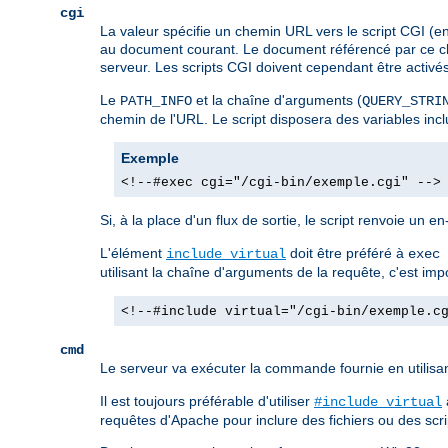
cgi
La valeur spécifie un chemin URL vers le script CGI (e
au document courant. Le document référencé par ce che
serveur. Les scripts CGI doivent cependant être activés d
Le
et la chaîne d'arguments (
PATH_INFO
QUERY_STRI
chemin de l'URL. Le script disposera des variables in
Exemple
<!--#exec cgi="/cgi-bin/exemple.cgi" -->
Si, à la place d'un flux de sortie, le script renvoie un e
L'élément
doit être préféré à
include virtual
exec 
utilisant la chaîne d'arguments de la requête, c'est im
<!--#include virtual="/cgi-bin/exemple.c
cmd
Le serveur va exécuter la commande fournie en utilisa
Il est toujours préférable d'utiliser
#include virtual
requêtes d'Apache pour inclure des fichiers ou des scrip