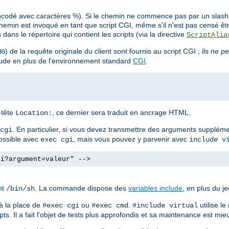
ncodé avec caractères %). Si le chemin ne commence pas par un slash (/
min est invoqué en tant que script CGI, même s'il n'est pas censé êt
ans le répertoire qui contient les scripts (via la directive
ScriptAlia
) de la requête originale du client sont fournis au script CGI ; ils
ne pe
NG
clude en plus de l'environnement standard
CGI
.
n-tête
, ce dernier sera traduit en ancrage HTML.
Location:
. En particulier, si vous devez transmettre des arguments supplé
cgi
possible avec
, mais vous pouvez y parvenir avec
exec cgi
include v
gi?argument=valeur" -->
nt
. La commande dispose des
variables include
, en plus du j
/bin/sh
à la place de
ou
.
utilise l
#exec cgi
#exec cmd
#include virtual
ts. Il a fait l'objet de tests plus approfondis et sa maintenance est mieu