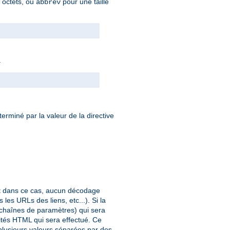
n octets, ou
pour une taille
abbrev
.
éterminé par la valeur de la directive
et dans ce cas, aucun décodage
les URLs des liens, etc...). Si la
 chaînes de paramètres) qui sera
ités HTML qui sera effectué. Ce
 plusieurs valeurs séparées par des