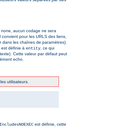
à
, aucun codage ne sera
none
 convient pour les URLS des liens,
er dans les chaînes de paramètres).
t est définie à
, ce qui
entity
xte). Cette valeur par défaut peut
élément echo.
es utilisateurs.
est définie, cette
IncludesNOEXEC