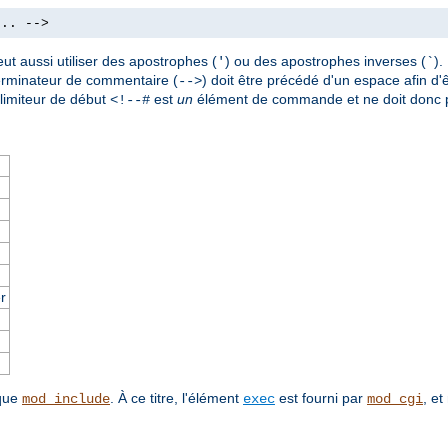
.. -->
ut aussi utiliser des apostrophes (
) ou des apostrophes inverses (
)
'
`
terminateur de commentaire (
) doit être précédé d'un espace afin d'ê
-->
imiteur de début
est
un
élément de commande et ne doit donc p
<!--#
r
 que
. À ce titre, l'élément
est fourni par
, et
mod_include
exec
mod_cgi