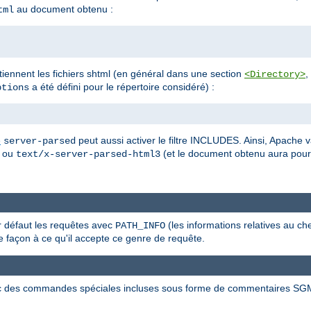
au document obtenu :
tml
ontiennent les fichiers shtml (en général dans une section
,
<Directory>
a été défini pour le répertoire considéré) :
tions
e
peut aussi activer le filtre INCLUDES. Ainsi, Apache v
server-parsed
ou
(et le document obtenu aura pou
text/x-server-parsed-html3
ar défaut les requêtes avec
(les informations relatives au ch
PATH_INFO
 façon à ce qu'il accepte ce genre de requête.
c des commandes spéciales incluses sous forme de commentaires SG