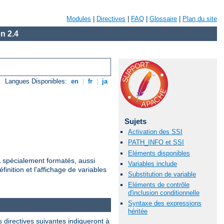
Modules
|
Directives
|
FAQ
|
Glossaire
|
Plan du site
n 2.4
Langues Disponibles:
en
|
fr
|
ja
Sujets
Activation des SSI
PATH_INFO et SSI
Eléments disponibles
ML spécialement formatés, aussi
Variables include
finition et l'affichage de variables
Substitution de variable
Eléments de contrôle
d'inclusion conditionnelle
Syntaxe des expressions
héritée
 directives suivantes indiqueront à