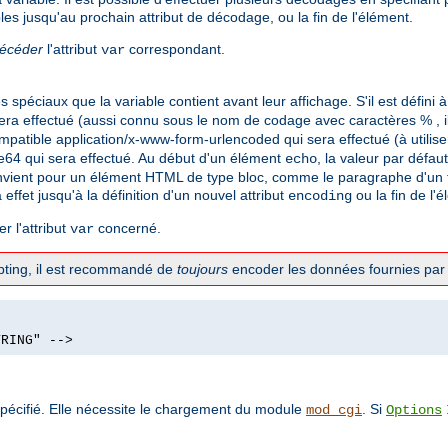
les jusqu'au prochain attribut de décodage, ou la fin de l'élément.
récéder
l'attribut
correspondant.
var
spéciaux que la variable contient avant leur affichage. S'il est défini 
ra effectué (aussi connu sous le nom de codage avec caractères % , il
mpatible application/x-www-form-urlencoded qui sera effectué (à utilis
e64 qui sera effectué. Au début d'un élément
, la valeur par défau
echo
vient pour un élément HTML de type bloc, comme le paragraphe d'un te
a effet jusqu'à la définition d'un nouvel attribut
ou la fin de l'
encoding
r l'attribut
concerné.
var
ripting, il est recommandé de
toujours
encoder les données fournies par l
TRING" -->
pécifié. Elle nécessite le chargement du module
. Si
mod_cgi
Options