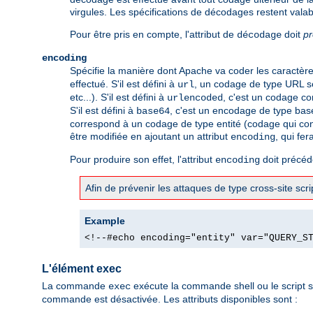
virgules. Les spécifications de décodages restent valab
Pour être pris en compte, l'attribut de
doit
p
décodage
encoding
Spécifie la manière dont Apache va coder les caractères 
effectué. S'il est défini à
, un codage de type URL se
url
etc...). S'il est défini à
, c'est un codage co
urlencoded
S'il est défini à
, c'est un encodage de type bas
base64
correspond à un codage de type entité (codage qui con
être modifiée en ajoutant un attribut
, qui fer
encoding
Pour produire son effet, l'attribut
doit précéde
encoding
Afin de prévenir les attaques de type cross-site sc
Example
<!--#echo encoding="entity" var="QUERY_S
L'élément exec
La commande
exécute la commande shell ou le script s
exec
commande est désactivée. Les attributs disponibles sont :