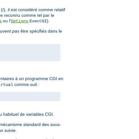
), il est considéré comme relatif
re reconnu comme tel par le
ou l'
).
s
Options
ExecCGI
uvent pas
être spécifiés dans le
mentaires à un programme CGI en
comme suit :
irtual
eu habituel de variables CGI.
e mécanisme standard des sous-
x suivie.