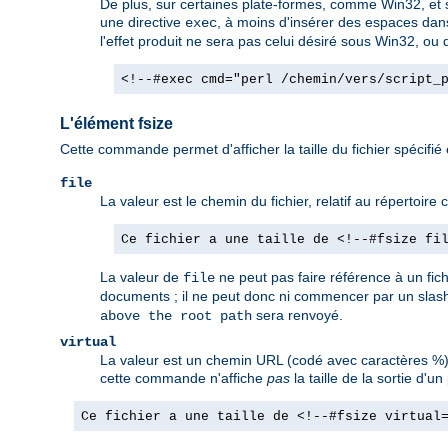
De plus, sur certaines plate-formes, comme Win32, et so
une directive
, à moins d'insérer des espaces dan
exec
l'effet produit ne sera pas celui désiré sous Win32, ou d
<!--#exec cmd="perl /chemin/vers/script_
L'élément fsize
Cette commande permet d'afficher la taille du fichier spécifié
file
La valeur est le chemin du fichier, relatif au répertoir
Ce fichier a une taille de <!--#fsize fi
La valeur de
ne peut pas faire référence à un fic
file
documents ; il ne peut donc ni commencer par un slash
sera renvoyé.
above the root path
virtual
La valeur est un chemin URL (codé avec caractères %).
cette commande n'affiche
pas
la taille de la sortie d
Ce fichier a une taille de <!--#fsize virtual