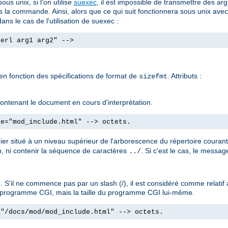
us unix, si l'on utilise
suexec
, il est impossible de transmettre des
s la commande. Ainsi, alors que ce qui suit fonctionnera sous unix ave
ans le cas de l'utilisation de suexec :
perl arg1 arg2" -->
 en fonction des spécifications de format de
. Attributs :
sizefmt
e contenant le document en cours d'interprétation.
le="mod_include.html" --> octets.
hier situé à un niveau supérieur de l'arborescence du répertoire couran
, ni contenir la séquence de caractères
. Si c'est le cas, le messa
../
 S'il ne commence pas par un slash (/), il est considéré comme relati
'un programme CGI, mais la taille du programme CGI lui-même.
="/docs/mod/mod_include.html" --> octets.