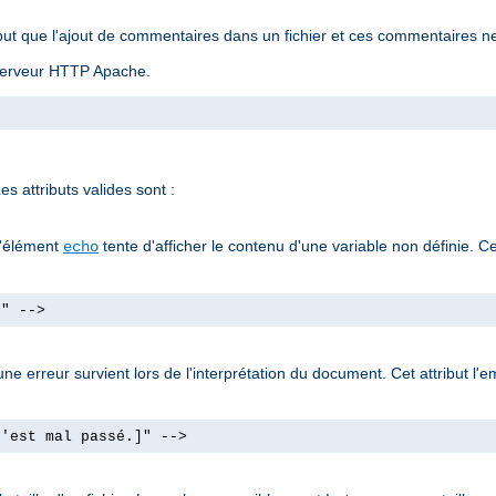
ut que l'ajout de commentaires dans un fichier et ces commentaires ne
u serveur HTTP Apache.
s attributs valides sont :
l'élément
tente d'afficher le contenu d'une variable non définie. Ce
echo
]" -->
e erreur survient lors de l'interprétation du document. Cet attribut l'e
s'est mal passé.]" -->