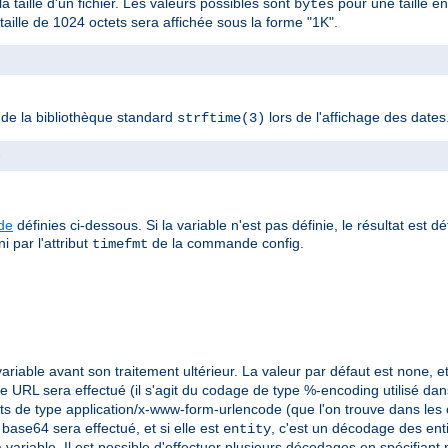
la taille d'un fichier. Les valeurs possibles sont
pour une taille e
bytes
ille de 1024 octets sera affichée sous la forme "1K".
n de la bibliothèque standard
lors de l'affichage des dates
strftime(3)
>
ude
définies ci-dessous. Si la variable n'est pas définie, le résultat est d
i par l'attribut
de la commande config.
timefmt
ariable avant son traitement ultérieur. La valeur par défaut est
, 
none
 URL sera effectué (il s'agit du codage de type %-encoding utilisé dans 
ts de type application/x-www-form-urlencode (que l'on trouve dans les
base64 sera effectué, et si elle est
, c'est un décodage des ent
entity
 variable. Il est possible d'effectuer plusieurs décodages en spécifiant