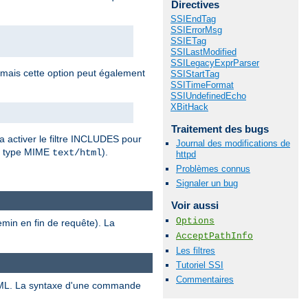
Directives
SSIEndTag
SSIErrorMsg
SSIETag
SSILastModified
SSILegacyExprParser
 mais cette option peut également
SSIStartTag
SSITimeFormat
SSIUndefinedEcho
XBitHack
Traitement des bugs
a activer le filtre INCLUDES pour
Journal des modifications de
r type MIME
).
text/html
httpd
Problèmes connus
Signaler un bug
Voir aussi
Options
emin en fin de requête). La
AcceptPathInfo
Les filtres
Tutoriel SSI
Commentaires
ML. La syntaxe d'une commande