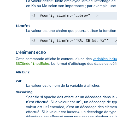
La valeur définit l'unité employée lors de l'affichage de 
en Ko ou Mo selon son importance ; par exemple, une ta
<!--#config sizefmt="abbrev" -->
timefmt
La valeur est une chaîne que pourra utiliser la fonctio
<!--#config timefmt=""%R, %B %d, %Y"" --
L'élément echo
Cette commande affiche le contenu d'une des
variables incl
. Le format d'affichage des dates est défin
SSIUndefinedEcho
Attributs:
var
La valeur est le nom de la variable à afficher.
decoding
Spécifie si Apache doit effectuer un décodage dans la v
n'est effectué. Si la valeur est
, un décodage de type
url
valeur est
, c'est un décodage des élémen
urlencoded
effectué. Si la valeur est
, un decodage de type 
base64
décodage est effectué avant tout codage ultérieur de la