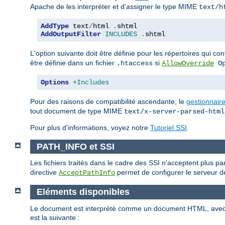
Apache de les interpréter et d'assigner le type MIME
text/h
AddType
 text
/
html 
.
AddOutputFilter
INCLUDES
.
shtml
L'option suivante doit être définie pour les répertoires qui c
être définie dans un fichier
si
.htaccess
AllowOverride
Op
Options
+Includes
Pour des raisons de compatibilité ascendante, le
gestionnair
tout document de type MIME
text/x-server-parsed-html
Pour plus d'informations, voyez notre
Tutoriel SSI
.
PATH_INFO et SSI
Les fichiers traités dans le cadre des SSI n'acceptent plus p
directive
permet de configurer le serveur de
AcceptPathInfo
Eléments disponibles
Le document est interprété comme un document HTML, ave
est la suivante :