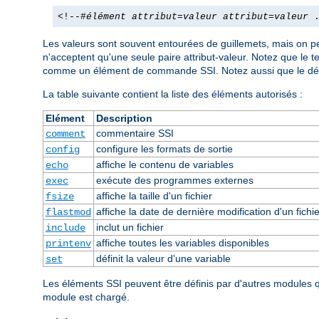
<!--#
élément
attribut
=
valeur
attribut
=
valeur
.
Les valeurs sont souvent entourées de guillemets, mais on pe
n'acceptent qu'une seule paire attribut-valeur. Notez que le 
comme un élément de commande SSI. Notez aussi que le dél
La table suivante contient la liste des éléments autorisés :
Elément
Description
commentaire SSI
comment
configure les formats de sortie
config
affiche le contenu de variables
echo
exécute des programmes externes
exec
affiche la taille d'un fichier
fsize
affiche la date de dernière modification d'un fichie
flastmod
inclut un fichier
include
affiche toutes les variables disponibles
printenv
définit la valeur d'une variable
set
Les éléments SSI peuvent être définis par d'autres modules
module est chargé.