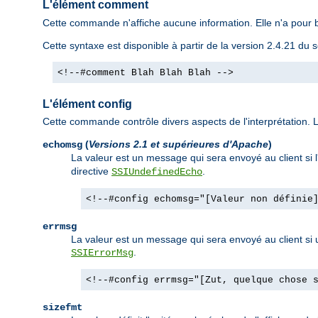
L'élément comment
Cette commande n'affiche aucune information. Elle n'a pour b
Cette syntaxe est disponible à partir de la version 2.4.21 d
<!--#comment Blah Blah Blah -->
L'élément config
Cette commande contrôle divers aspects de l'interprétation. Le
(
Versions 2.1 et supérieures d'Apache
)
echomsg
La valeur est un message qui sera envoyé au client si 
directive
.
SSIUndefinedEcho
<!--#config echomsg="[Valeur non définie
errmsg
La valeur est un message qui sera envoyé au client si un
.
SSIErrorMsg
<!--#config errmsg="[Zut, quelque chose 
sizefmt