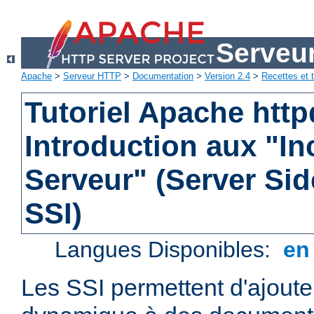
Serveu
Apache
>
Serveur HTTP
>
Documentation
>
Version 2.4
>
Recettes et t
Tutoriel Apache http
Introduction aux "In
Serveur" (Server Sid
SSI)
Langues Disponibles:
e
Les SSI permettent d'ajout