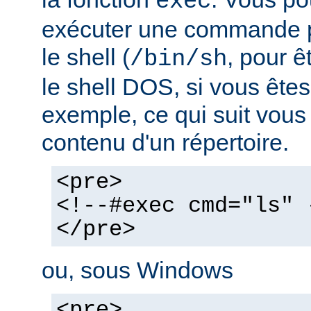
exec
exécuter une commande pa
le shell (
, pour ê
/bin/sh
le shell DOS, si vous ête
exemple, ce qui suit vous 
contenu d'un répertoire.
<pre>
<!--#exec cmd="ls" 
</pre>
ou, sous Windows
<pre>