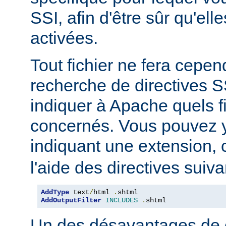
SSI, afin d'être sûr qu'ell
activées.
Tout fichier ne fera cepen
recherche de directives 
indiquer à Apache quels f
concernés. Vous pouvez y
indiquant une extension
l'aide des directives suiva
AddType
 text
/
html 
.
AddOutputFilter
INCLUDES
.
shtml
Un des désavantages de 