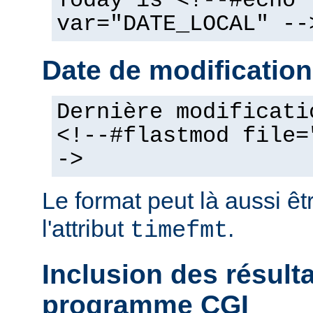
Today is <!--#echo
var="DATE_LOCAL" --
Date de modification
Dernière modificati
<!--#flastmod file=
->
Le format peut là aussi êt
l'attribut
.
timefmt
Inclusion des résult
programme CGI