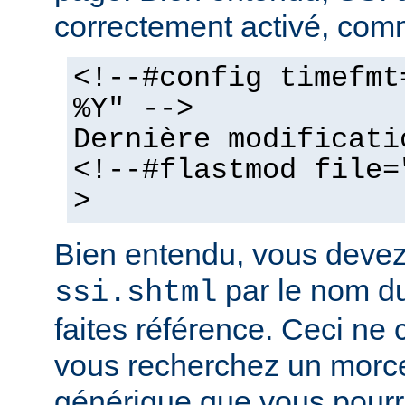
correctement activé, comm
<!--#config timefmt
%Y" -->
Dernière modificati
<!--#flastmod file=
>
Bien entendu, vous deve
par le nom du
ssi.shtml
faites référence. Ceci ne 
vous recherchez un morc
générique que vous pourr