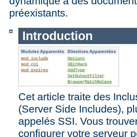
dynamique à des documen
préexistants.
Introduction
Modules Apparentés
Directives Apparentées
mod_include
Options
mod_cgi
XBitHack
mod_expires
AddType
SetOutputFilter
BrowserMatchNoCase
Cet article traite des Inc
(Server Side Includes),
appelés SSI. Vous trouver
configurer votre serveur p