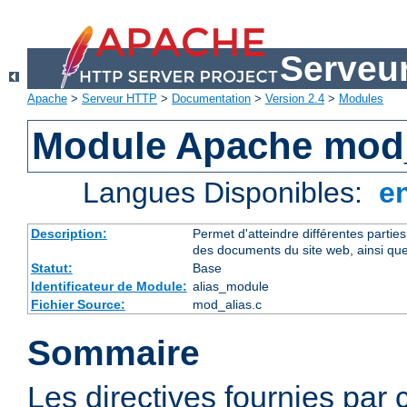
Serveu
Apache
>
Serveur HTTP
>
Documentation
>
Version 2.4
>
Modules
Module Apache mod_
Langues Disponibles:
e
Description:
Permet d'atteindre différentes partie
des documents du site web, ainsi que
Statut:
Base
Identificateur de Module:
alias_module
Fichier Source:
mod_alias.c
Sommaire
Les directives fournies par