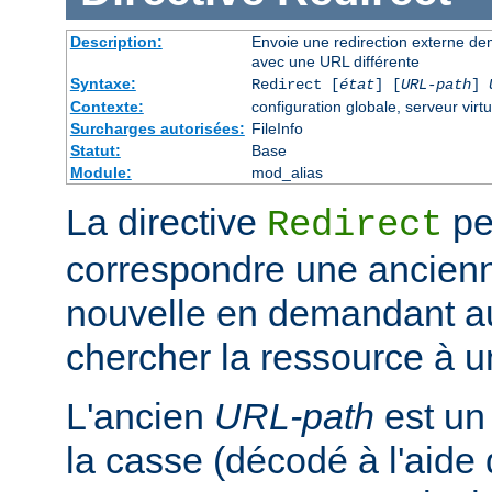
Description:
Envoie une redirection externe de
avec une URL différente
Syntaxe:
Redirect [
état
] [
URL-path
]
Contexte:
configuration globale, serveur virtu
Surcharges autorisées:
FileInfo
Statut:
Base
Module:
mod_alias
La directive
pe
Redirect
correspondre une ancien
nouvelle en demandant au 
chercher la ressource à un
L'ancien
URL-path
est un
la casse (décodé à l'aide