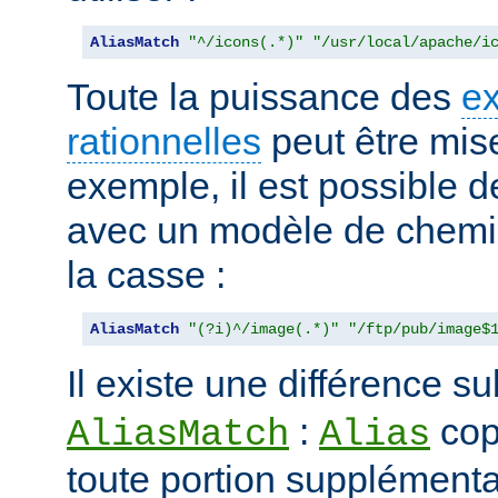
AliasMatch
"^/icons(.*)"
"/usr/local/apache/i
Toute la puissance des
e
rationnelles
peut être mise
exemple, il est possible d
avec un modèle de chemi
la casse :
AliasMatch
"(?i)^/image(.*)"
"/ftp/pub/image$
Il existe une différence su
:
cop
AliasMatch
Alias
toute portion supplémenta