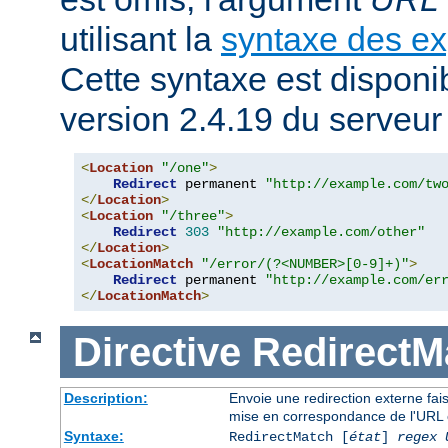
utilisant la
syntaxe des ex
Cette syntaxe est disponib
version 2.4.19 du serveu
<
Location
"/one"
>
Redirect
 permanent 
"http://example.com/tw
</
Location
>
<
Location
"/three"
>
Redirect
303
"http://example.com/other"
</
Location
>
<
LocationMatch
"/error/(?<NUMBER>[0-9]+)"
>
Redirect
 permanent 
"http://example.com/er
</
LocationMatch
>
Directive
RedirectM
Description:
Envoie une redirection externe fai
mise en correspondance de l'URL 
Syntaxe:
RedirectMatch [
état
]
regex