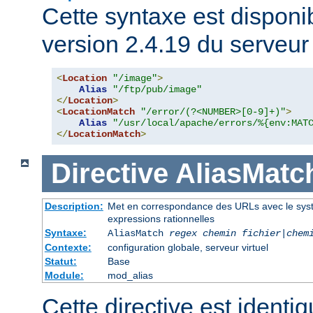
Cette syntaxe est disponib
version 2.4.19 du serveu
<
Location
"/image"
>
Alias
"/ftp/pub/image"
</
Location
>
<
LocationMatch
"/error/(?<NUMBER>[0-9]+)"
>
Alias
"/usr/local/apache/errors/%{env:MAT
</
LocationMatch
>
Directive
AliasMatc
Description:
Met en correspondance des URLs avec le systèm
expressions rationnelles
Syntaxe:
AliasMatch
regex
chemin fichier
|
chem
Contexte:
configuration globale, serveur virtuel
Statut:
Base
Module:
mod_alias
Cette directive est identiq