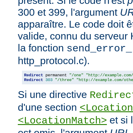
présent. Si le code n'est
p
300 et 399, l'argument
U
apparaître. Le code doit
valide, connu du serveur
la fonction
send_error_
http_protocol.c).
Redirect
 permanent 
"/one"
"http://example.com
Redirect
303
"/three"
"http://example.com/oth
Si une directive
Redirec
d'une section
<Location
et si
<LocationMatch>
est omis, l'argument
URL