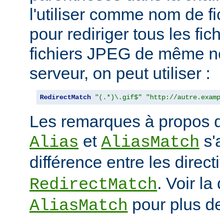
l'utiliser comme nom de fi
pour rediriger tous les fic
fichiers JPEG de même n
serveur, on peut utiliser :
RedirectMatch
"(.*)\.gif$"
"http://autre.exam
Les remarques à propos de
et
s'
Alias
AliasMatch
différence entre les direc
. Voir la
RedirectMatch
pour plus de
AliasMatch