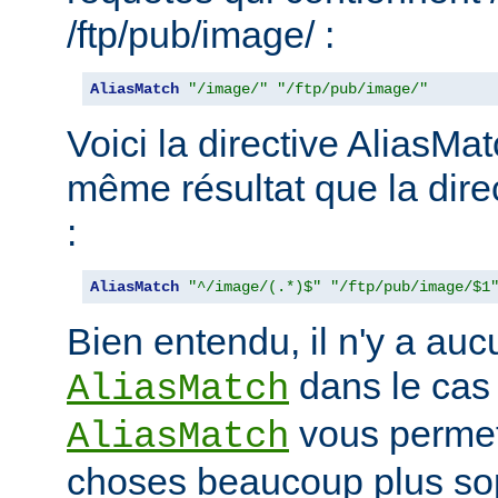
/ftp/pub/image/ :
AliasMatch
"/image/"
"/ftp/pub/image/"
Voici la directive AliasMat
même résultat que la dire
:
AliasMatch
"^/image/(.*)$"
"/ftp/pub/image/$1
Bien entendu, il n'y a aucu
dans le cas
AliasMatch
vous permet 
AliasMatch
choses beaucoup plus sop