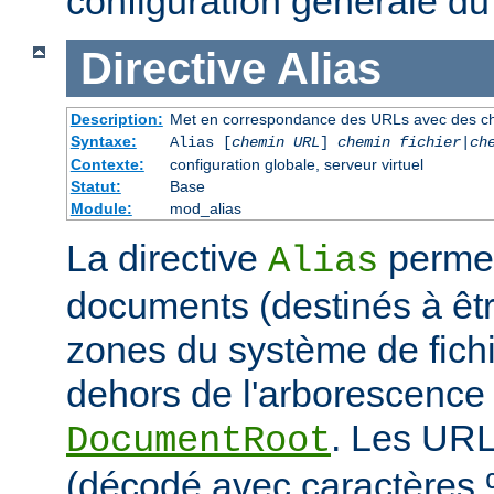
configuration générale du
Directive
Alias
Description:
Met en correspondance des URLs avec des ch
Syntaxe:
Alias [
chemin URL
]
chemin fichier
|
ch
Contexte:
configuration globale, serveur virtuel
Statut:
Base
Module:
mod_alias
La directive
permet
Alias
documents (destinés à êtr
zones du système de fichi
dehors de l'arborescence
. Les URL
DocumentRoot
(décodé avec caractères