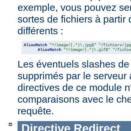
exemple, vous pouvez serv
sortes de fichiers à partir
différents :
AliasMatch
"^/image/(.*)\.jpg$"
"/fichiers/jp
AliasMatch
"^/image/(.*)\.gif$"
"/fichi
Les éventuels slashes de 
supprimés par le serveur 
directives de ce module n
comparaisons avec le ch
requête.
Directive
Redirect