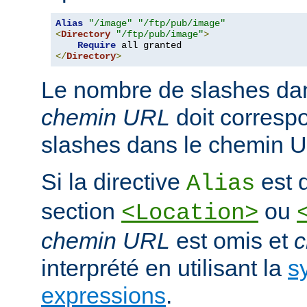
Alias
"/image"
"/ftp/pub/image"
<
Directory
"/ftp/pub/image"
>
Require
</
Directory
>
Le nombre de slashes da
chemin URL
doit corresp
slashes dans le chemin U
Si la directive
est d
Alias
section
ou
<Location>
chemin URL
est omis et
c
interprété en utilisant la
s
expressions
.