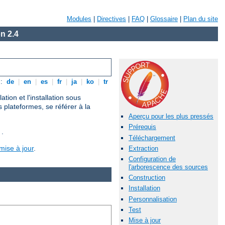
Modules
|
Directives
|
FAQ
|
Glossaire
|
Plan du site
n 2.4
s:
de
|
en
|
es
|
fr
|
ja
|
ko
|
tr
ion et l'installation sous
s plateformes, se référer à la
Aperçu pour les plus pressés
Prérequis
 .
Téléchargement
mise à jour
.
Extraction
Configuration de
l'arborescence des sources
Construction
Installation
Personnalisation
Test
Mise à jour