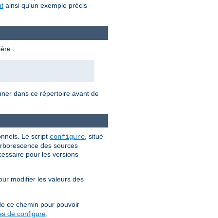
t
ainsi qu'un exemple précis
ère :
onner dans ce répertoire avant de
nnels. Le script
, situé
configure
l'arborescence des sources
cessaire pour les versions
our modifier les valeurs des
 de ce chemin pour pouvoir
es de configure
.