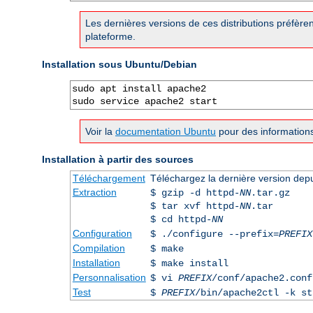
Les dernières versions de ces distributions préfère
plateforme.
Installation sous Ubuntu/Debian
sudo apt install apache2

sudo service apache2 start
Voir la
documentation Ubuntu
pour des informations
Installation à partir des sources
Téléchargement
Téléchargez la dernière version dep
Extraction
$ gzip -d httpd-
NN
.tar.gz
$ tar xvf httpd-
NN
.tar
$ cd httpd-
NN
Configuration
$ ./configure --prefix=
PREFIX
Compilation
$ make
Installation
$ make install
Personnalisation
$ vi
PREFIX
/conf/apache2.conf
Test
$
PREFIX
/bin/apache2ctl -k st