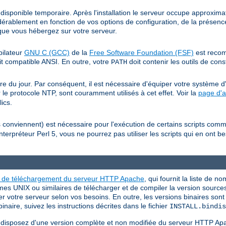
isponible temporaire. Après l'installation le serveur occupe approxim
érablement en fonction de vos options de configuration, de la présence
s que vous hébergez sur votre serveur.
pilateur
GNU C (GCC)
de la
Free Software Foundation (FSF)
est recom
t compatible ANSI. En outre, votre
doit contenir les outils de con
PATH
e du jour. Par conséquent, il est nécessaire d'équiper votre système d'
 le protocole NTP, sont couramment utilisés à cet effet. Voir la
page d'a
ics.
es conviennent) est nécessaire pour l'exécution de certains scripts co
nterpréteur Perl 5, vous ne pourrez pas utiliser les scripts qui en ont 
e de téléchargement du serveur HTTP Apache
, qui fournit la liste de n
mes UNIX ou similaires de télécharger et de compiler la version source
er votre serveur selon vos besoins. En outre, les versions binaires son
naire, suivez les instructions décrites dans le fichier
INSTALL.bindis
us disposez d'une version complète et non modifiée du serveur HTTP Ap