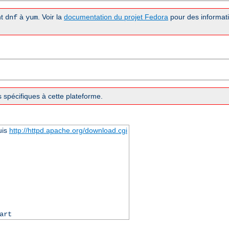
nt
à
. Voir la
documentation du projet Fedora
pour des informati
dnf
yum
 spécifiques à cette plateforme.
uis
http://httpd.apache.org/download.cgi
art