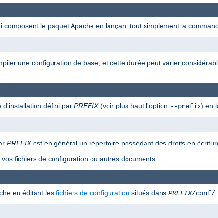
qui composent le paquet Apache en lançant tout simplement la command
ompiler une configuration de base, et cette durée peut varier considérab
 d'installation défini par
PREFIX
(voir plus haut l'option
) en 
--prefix
car
PREFIX
est en général un répertoire possèdant des droits en écriture
as vos fichiers de configuration ou autres documents.
che en éditant les
fichiers de configuration
situés dans
.
PREFIX
/conf/