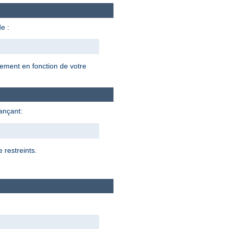
e :
lement en fonction de votre
lançant:
 restreints.