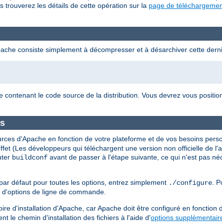
s trouverez les détails de cette opération sur la
page de téléchargemen
pache consiste simplement à décompresser et à désarchiver cette derni
e contenant le code source de la distribution. Vous devrez vous positi
es
urces d'Apache en fonction de votre plateforme et de vos besoins perso
t effet (Les développeurs qui téléchargent une version non officielle de 
uter
avant de passer à l'étape suivante, ce qui n'est pas né
buildconf
par défaut pour toutes les options, entrez simplement
. P
./configure
t d'options de ligne de commande.
ire d'installation d'Apache, car Apache doit être configuré en fonction
t le chemin d'installation des fichiers à l'aide d'
options supplémentair