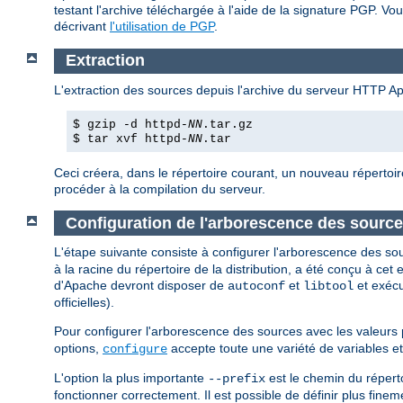
testant l'archive téléchargée à l'aide de la signature PGP. Vou
décrivant
l'utilisation de PGP
.
Extraction
L'extraction des sources depuis l'archive du serveur HTTP A
$ gzip -d httpd-
NN
.tar.gz
$ tar xvf httpd-
NN
.tar
Ceci créera, dans le répertoire courant, un nouveau répertoir
procéder à la compilation du serveur.
Configuration de l'arborescence des sourc
L'étape suivante consiste à configurer l'arborescence des so
à la racine du répertoire de la distribution, a été conçu à ce
d'Apache devront disposer de
et
et exéc
autoconf
libtool
officielles).
Pour configurer l'arborescence des sources avec les valeurs 
options,
accepte toute une variété de variables e
configure
L'option la plus importante
est le chemin du réperto
--prefix
fonctionner correctement. Il est possible de définir plus finemen