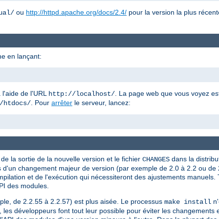
ou
http://httpd.apache.org/docs/2.4/
pour la version la plus récent
ual/
e en lançant:
 l'aide de l'URL
. La page web que vous voyez est 
http://localhost/
. Pour
arrêter
le serveur, lancez:
/htdocs/
e la sortie de la nouvelle version et le fichier
dans la distribu
CHANGES
Lors d'un changement majeur de version (par exemple de 2.0 à 2.2 ou de 2
ompilation et de l'exécution qui nécessiteront des ajustements manuels.
API des modules.
ple, de 2.2.55 à 2.2.57) est plus aisée. Le processus
n'
make install
us, les développeurs font tout leur possible pour éviter les changements