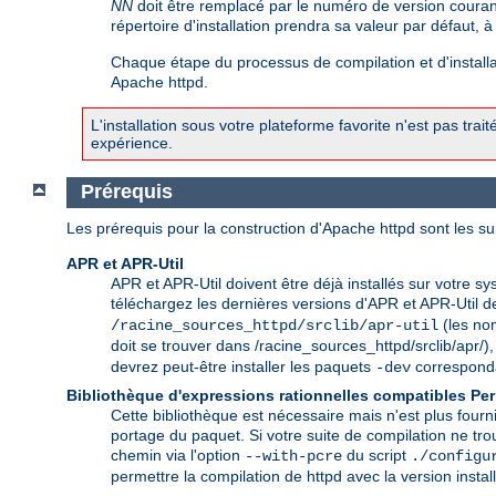
NN
doit être remplacé par le numéro de version couran
répertoire d'installation prendra sa valeur par défaut, 
Chaque étape du processus de compilation et d'installat
Apache httpd.
L'installation sous votre plateforme favorite n'est pas trai
expérience.
Prérequis
Les prérequis pour la construction d'Apache httpd sont les su
APR et APR-Util
APR et APR-Util doivent être déjà installés sur votre sy
téléchargez les dernières versions d'APR et APR-Util 
(les nom
/racine_sources_httpd/srclib/apr-util
doit se trouver dans /racine_sources_httpd/srclib/apr/), e
devrez peut-être installer les paquets
correspondan
-dev
Bibliothèque d'expressions rationnelles compatibles Per
Cette bibliothèque est nécessaire mais n'est plus fourn
portage du paquet. Si votre suite de compilation ne tr
chemin via l'option
du script
--with-pcre
./configu
permettre la compilation de httpd avec la version insta