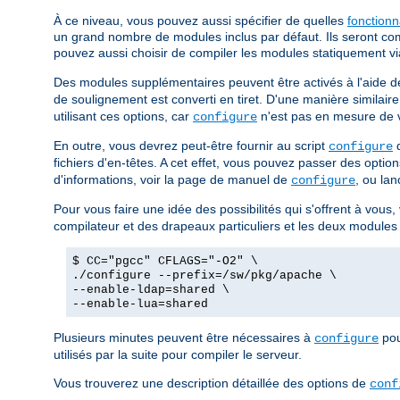
À ce niveau, vous pouvez aussi spécifier de quelles
fonctionn
un grand nombre de modules inclus par défaut. Ils seront com
pouvez aussi choisir de compiler les modules statiquement vi
Des modules supplémentaires peuvent être activés à l'aide de
de soulignement est converti en tiret. D'une manière similair
utilisant ces options, car
n'est pas en mesure de vo
configure
En outre, vous devrez peut-être fournir au script
d
configure
fichiers d'en-têtes. A cet effet, vous pouvez passer des opt
d'informations, voir la page de manuel de
, ou lan
configure
Pour vous faire une idée des possibilités qui s'offrent à vous
compilateur et des drapeaux particuliers et les deux modules
$ CC="pgcc" CFLAGS="-O2" \
./configure --prefix=/sw/pkg/apache \
--enable-ldap=shared \
--enable-lua=shared
Plusieurs minutes peuvent être nécessaires à
pou
configure
utilisés par la suite pour compiler le serveur.
Vous trouverez une description détaillée des options de
conf