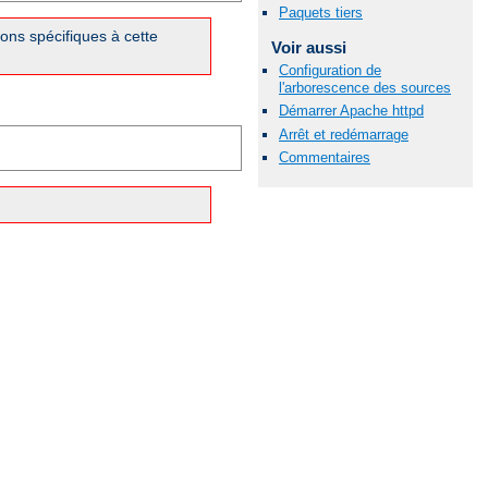
Paquets tiers
ons spécifiques à cette
Voir aussi
Configuration de
l'arborescence des sources
Démarrer Apache httpd
Arrêt et redémarrage
Commentaires