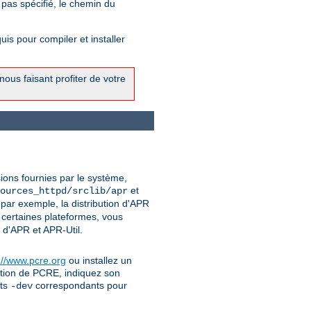
 pas spécifié, le chemin du
is pour compiler et installer
ous faisant profiter de votre
sions fournies par le système,
et
ources_httpd/srclib/apr
par exemple, la distribution d'APR
 certaines plateformes, vous
 d'APR et APR-Util.
://www.pcre.org
ou installez un
uction de PCRE, indiquez son
ets
correspondants pour
-dev