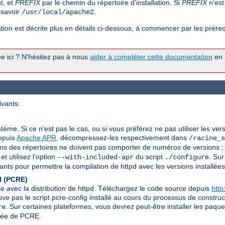
t, et
PREFIX
par le chemin du répertoire d'installation. Si
PREFIX
n'est
à savoir
.
/usr/local/apache2
ion est décrite plus en détails ci-dessous, à commencer par les prérequ
tée ici ? N'hésitez pas à nous
aider à compléter cette documentation
en n
ivants:
stème. Si ce n'est pas le cas, ou si vous préférez ne pas utiliser les ver
depuis
Apache APR
, décompressez-les respectivement dans
/racine_s
s des répertoires ne doivent pas comporter de numéros de versions ; 
t utilisez l'option
du script
. Sur
--with-included-apr
./configure
ts pour permettre la compilation de httpd avec les versions installées
l (PCRE)
ie avec la distribution de httpd. Téléchargez le code source depuis
http
ouve pas le script pcre-config installé au cours du processus de constr
. Sur certaines plateformes, vous devrez peut-être installer les paqu
re
llée de PCRE.