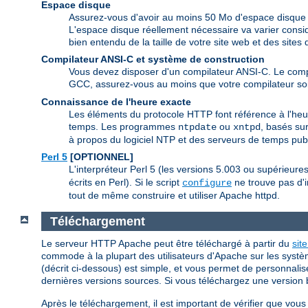
Espace disque
Assurez-vous d'avoir au moins 50 Mo d'espace disque d
L'espace disque réellement nécessaire va varier consid
bien entendu de la taille de votre site web et des site
Compilateur ANSI-C et système de construction
Vous devez disposer d'un compilateur ANSI-C. Le com
GCC, assurez-vous au moins que votre compilateur soi
Connaissance de l'heure exacte
Les éléments du protocole HTTP font référence à l'heur
temps. Les programmes
ou
, basés sur
ntpdate
xntpd
à propos du logiciel NTP et des serveurs de temps publ
Perl 5
[OPTIONNEL]
L'interpréteur Perl 5 (les versions 5.003 ou supérieur
écrits en Perl). Si le script
ne trouve pas d'i
configure
tout de même construire et utiliser Apache httpd.
Téléchargement
Le serveur HTTP Apache peut être téléchargé à partir du
sit
commode à la plupart des utilisateurs d'Apache sur les systè
(décrit ci-dessous) est simple, et vous permet de personnalis
dernières versions sources. Si vous téléchargez une version bi
Après le téléchargement, il est important de vérifier que vo