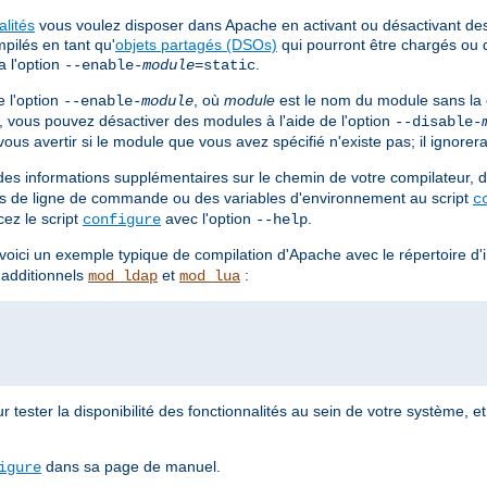
alités
vous voulez disposer dans Apache en activant ou désactivant d
pilés en tant qu'
objets partagés (DSOs)
qui pourront être chargés ou 
a l'option
.
--enable-
module
=static
 l'option
, où
module
est le nom du module sans la
--enable-
module
e, vous pouvez désactiver des modules à l'aide de l'option
--disable-
us avertir si le module que vous avez spécifié n'existe pas; il ignorera
es informations supplémentaires sur le chemin de votre compilateur, d
ions de ligne de commande ou des variables d'environnement au script
c
cez le script
avec l'option
.
configure
--help
, voici un exemple typique de compilation d'Apache avec le répertoire d'i
 additionnels
et
:
mod_ldap
mod_lua
r tester la disponibilité des fonctionnalités au sein de votre système, et
dans sa page de manuel.
igure