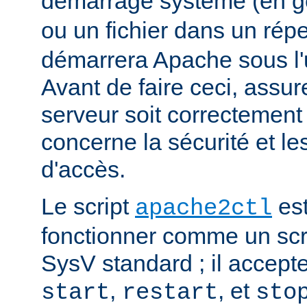
démarrage système (en g
ou un fichier dans un rép
démarrera Apache sous l'ut
Avant de faire ceci, assu
serveur soit correctement
concerne la sécurité et les
d'accès.
Le script
est
apache2ctl
fonctionner comme un scrip
SysV standard ; il accept
,
, et
start
restart
sto