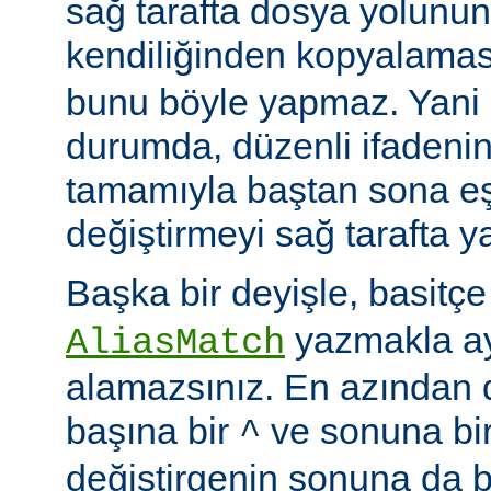
sağ tarafta dosya yolunu
kendiliğinden kopyalamas
bunu böyle yapmaz. Yani
durumda, düzenli ifadenin
tamamıyla baştan sona eş
değiştirmeyi sağ tarafta y
Başka bir deyişle, basitç
yazmakla ayn
AliasMatch
alamazsınız. En azından d
başına bir
ve sonuna bi
^
değiştirgenin sonuna da b