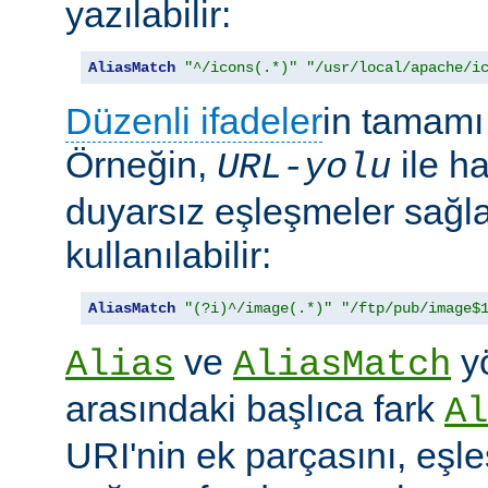
yazılabilir:
AliasMatch
"^/icons(.*)"
"/usr/local/apache/i
Düzenli ifadeler
in tamamı 
Örneğin,
ile h
URL-yolu
duyarsız eşleşmeler sağl
kullanılabilir:
AliasMatch
"(?i)^/image(.*)"
"/ftp/pub/image$
ve
yö
Alias
AliasMatch
arasındaki başlıca fark
Al
URI'nin ek parçasını, eşl