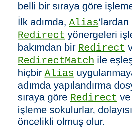
belli bir sıraya göre işlem
İlk adımda,
’lardan
Alias
yönergeleri iş
Redirect
bakımdan bir
v
Redirect
ile eşleş
RedirectMatch
hiçbir
uygulanmayac
Alias
adımda yapılandırma dosy
sıraya göre
v
Redirect
işleme sokulurlar, dolayıs
öncelikli olmuş olur.