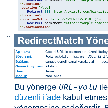
Redirect
 permanent 
"http://example.com/ik
</
Location
>
<
Location
"/yedi"
>
Redirect
303
"http://example.com/baskabis
</
Location
>
<
LocationMatch
"/error/(?<NUMBER>[0-9]+)"
>
Redirect
 permanent 
"http://example.com/er
</
LocationMatch
>
RedirectMatch
Yöne
Açıklama:
Geçerli URL ile eşleşen bir düzenli ifade
Sözdizimi:
RedirectMatch [
durum
]
düzenli-if
Bağlam:
sunucu geneli, sanal konak, dizin, .htacc
Geçersizleştirme:
FileInfo
Durum:
Temel
Modül:
mod_alias
Bu yönerge
il
URL-yolu
düzenli ifade
kabul etmes
yönergesine eşdeğerdir. Be