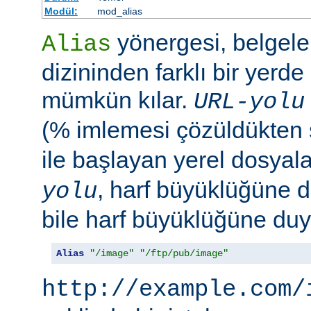
Modül:
mod_alias
yönergesi, belgele
Alias
dizininden farklı bir yerd
mümkün kılar.
URL-yolu
(% imlemesi çözüldükten
ile başlayan yerel dosyala
, harf büyüklüğüne d
yolu
bile harf büyüklüğüne duya
Alias
"/image"
"/ftp/pub/image"
http://example.com/