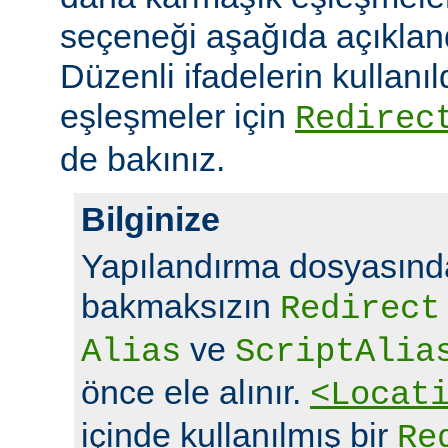
seçeneği aşağıda açıklandı
Düzenli ifadelerin kullanı
eşleşmeler için
Redirec
de bakınız.
Bilginize
Yapılandırma dosyasında
bakmaksızın
Redirect
ve
Alias
ScriptAlia
önce ele alınır.
<Locat
içinde kullanılmış bir
Re