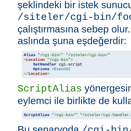
şeklindeki bir istek sunu
/siteler/cgi-bin/fo
çalıştırmasına sebep olur
aslında şuna eşdeğerdir:
Alias
"/cgi-bin/"
"/siteler/cgi-bin/"
<
Location
"/cgi-bin"
>
SetHandler
 cgi-script

Options
+ExecCGI
</
Location
>
yönergesini
ScriptAlias
eylemci ile birlikte de kull
ScriptAlias
"/cgi-bin/"
"/siteler/cgi-handler
Bu senaryoda
/cgi-bin