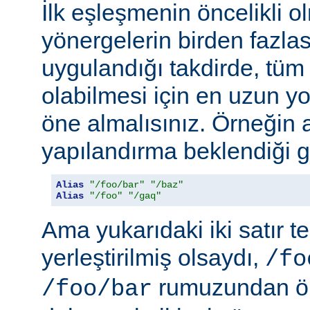
İlk eşleşmenin öncelikli o
yönergelerin birden fazlası
uygulandığı takdirde, tüm 
olabilmesi için en uzun y
öne almalısınız. Örneğin 
yapılandırma beklendiği gi
Alias
"/foo/bar"
"/baz"
Alias
"/foo"
"/gaq"
Ama yukarıdaki iki satır t
yerleştirilmiş olsaydı,
/fo
rumuzundan ön
/foo/bar