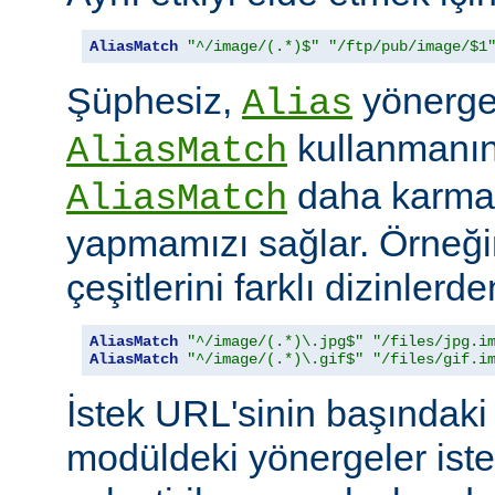
AliasMatch
"^/image/(.*)$"
"/ftp/pub/image/$1
Şüphesiz,
yönerges
Alias
kullanmanın 
AliasMatch
daha karmaş
AliasMatch
yapmamızı sağlar. Örneğin
çeşitlerini farklı dizinler
AliasMatch
"^/image/(.*)\.jpg$"
"/files/jpg.i
AliasMatch
"^/image/(.*)\.gif$"
"/files/gif.i
İstek URL'sinin başındaki 
modüldeki yönergeler iste