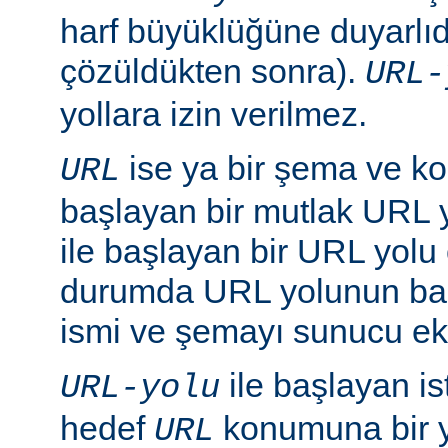
harf büyüklüğüne duyarlıd
çözüldükten sonra).
URL-
yollara izin verilmez.
ise ya bir şema ve ko
URL
başlayan bir mutlak URL ya
ile başlayan bir URL yolu ol
durumda URL yolunun baş
ismi ve şemayı sunucu ekl
ile başlayan is
URL-yolu
hedef
konumuna bir y
URL