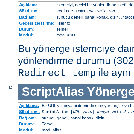
Açıklama:
İstemciyi, geçici bir yönlendirme isteği dö
Sözdizimi:
RedirectTemp
URL-yolu
URL
Bağlam:
sunucu geneli, sanal konak, dizin, .htacc
Geçersizleştirme:
FileInfo
Durum:
Temel
Modül:
mod_alias
Bu yönerge istemciye dai
yönlendirme durumu (302)
ile aynı 
Redirect temp
ScriptAlias
Yönerge
Açıklama:
Bir URL’yi dosya sistemindeki bir yere eşler ve hed
Sözdizimi:
ScriptAlias [
URL-yolu
]
dosya-yolu
|
dizi
Bağlam:
sunucu geneli, sanal konak, dizin
Durum:
Temel
Modül:
mod_alias