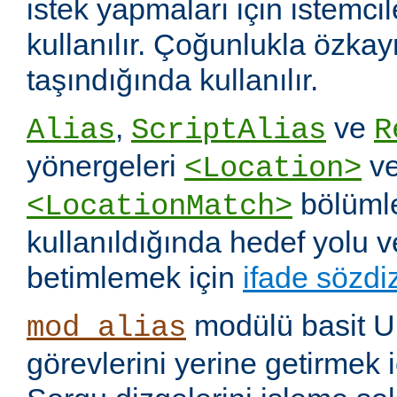
istek yapmaları için istemci
kullanılır. Çoğunlukla özka
taşındığında kullanılır.
,
ve
Alias
ScriptAlias
R
yönergeleri
v
<Location>
bölümle
<LocationMatch>
kullanıldığında hedef yolu 
betimlemek için
ifade sözdi
modülü basit U
mod_alias
görevlerini yerine getirmek i