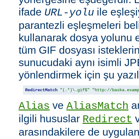
ifade
ile eşleş
URL-yolu
parantezli eşleşmeleri bel
kullanarak dosya yolunu e
tüm GIF dosyası isteklerin
sunucudaki aynı isimli J
yönlendirmek için şu yazıla
RedirectMatch
"(.*)\.gif$"
"http://baska.exam
ve
ar
Alias
AliasMatch
ilgili hususlar
Redirect
arasındakilere de uygulanır