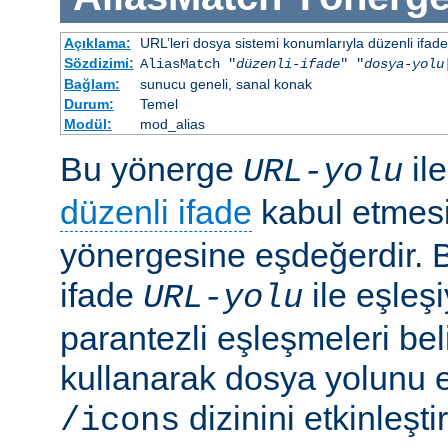
Açıklama:
URL’leri dosya sistemi konumlarıyla düzenli ifadel
Sözdizimi:
AliasMatch "
düzenli-ifade
" "
dosya-yolu
Bağlam:
sunucu geneli, sanal konak
Durum:
Temel
Modül:
mod_alias
Bu yönerge
il
URL-yolu
düzenli ifade
kabul etmes
yönergesine eşdeğerdir. Be
ifade
ile eşleş
URL-yolu
parantezli eşleşmeleri bel
kullanarak dosya yolunu e
dizinini etkinleşt
/icons