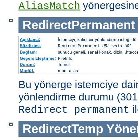
yönergesine
AliasMatch
RedirectPermanent
Açıklama:
İstemciyi, kalıcı bir yönlendirme isteği dö
Sözdizimi:
RedirectPermanent
URL-yolu
URL
Bağlam:
sunucu geneli, sanal konak, dizin, .htacc
Geçersizleştirme:
FileInfo
Durum:
Temel
Modül:
mod_alias
Bu yönerge istemciye dai
yönlendirme durumu (301)
il
Redirect permanent
RedirectTemp
Yöne