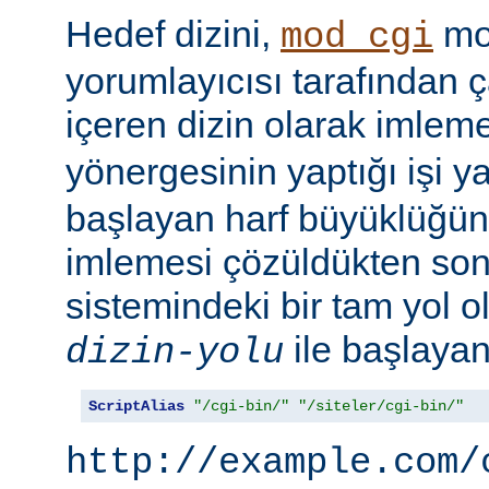
Hedef dizini,
mod
mod_cgi
yorumlayıcısı tarafından ça
içeren dizin olarak imlem
yönergesinin yaptığı işi y
başlayan harf büyüklüğün
imlemesi çözüldükten son
sistemindeki bir tam yol ol
ile başlayan 
dizin-yolu
ScriptAlias
"/cgi-bin/"
"/siteler/cgi-bin/"
http://example.com/