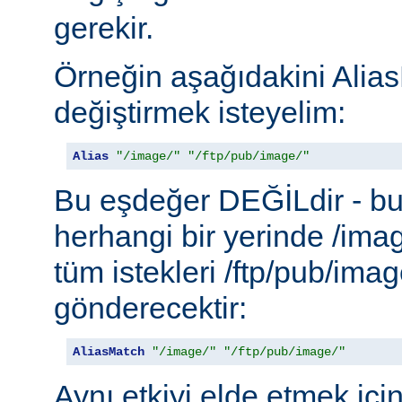
gerekir.
Örneğin aşağıdakini Alias
değiştirmek isteyelim:
Alias
"/image/"
"/ftp/pub/image/"
Bu eşdeğer DEĞİLdir - b
herhangi bir yerinde /ima
tüm istekleri /ftp/pub/imag
gönderecektir:
AliasMatch
"/image/"
"/ftp/pub/image/"
Aynı etkiyi elde etmek içi