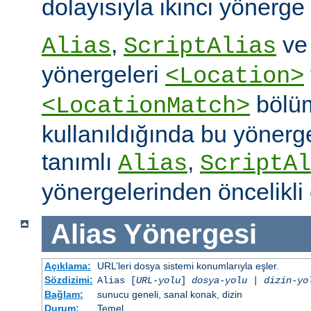
dolayısıyla ikinci yönerge
,
v
Alias
ScriptAlias
yönergeleri
<Location>
bölüm
<LocationMatch>
kullanıldığında bu yönerg
tanımlı
,
Alias
ScriptAl
yönergelerinden öncelikli 
Alias
Yönergesi
Açıklama:
URL’leri dosya sistemi konumlarıyla eşler.
Sözdizimi:
Alias [
URL-yolu
]
dosya-yolu
|
dizin-yo
Bağlam:
sunucu geneli, sanal konak, dizin
Durum:
Temel