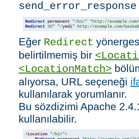
send_error_response
Redirect
 permanent 
"/bir"
"http://example.com
Redirect
30
" "
/
yedi
" http://example.com/baska
Eğer
yönerges
Redirect
belirtilmemiş bir
<Locati
bölüm
<LocationMatch>
alıyorsa, URL seçeneği
i
kullanılarak yorumlanır.
Bu sözdizimi Apache 2.4.
kullanılabilir.
<
Location
"/bir"
>