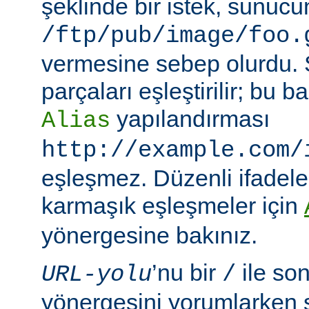
şeklinde bir istek, sunuc
/ftp/pub/image/foo.
vermesine sebep olurdu.
parçaları eşleştirilir; bu
yapılandırması
Alias
http://example.com/
eşleşmez. Düzenli ifadeler
karmaşık eşleşmeler için
yönergesine bakınız.
’nu bir
ile so
URL-yolu
/
yönergesini yorumlarken