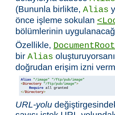
(Bununla birlikte,
y
Alias
önce işleme sokulan
<Lo
bölümlerinin uygulanacağı
Özellikle,
DocumentRoot
bir
oluşturuyorsanı
Alias
doğrudan erişim izni verme
Alias
"/image"
"/ftp/pub/image"
<
Directory
"/ftp/pub/image"
>
Require
</
Directory
>
URL-yolu
değiştirgesindek
sayısı istek URL-yolundaki