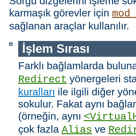
Sorgu dizgelerini işleme s
karmaşık görevler için
mod
sağlanan araçlar kullanılır.
İşlem Sırası
Farklı bağlamlarda bulu
yönergeleri st
Redirect
kuralları
ile ilgili diğer yö
sokulur. Fakat aynı bağla
(örneğin, aynı
<Virtual
çok fazla
ve
Alias
Redi