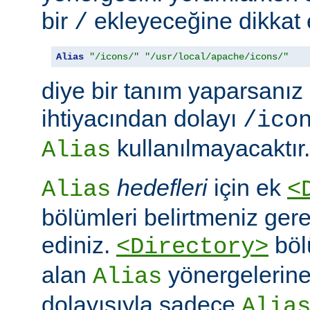
bir
ekleyeceğine dikkat e
/
Alias
"/icons/"
"/usr/local/apache/icons/"
diye bir tanım yaparsanız
ihtiyacından dolayı
/ico
kullanılmayacaktır.
Alias
hedefleri
için ek
Alias
<
bölümleri belirtmeniz ger
ediniz.
böl
<Directory>
alan
yönergelerine ö
Alias
dolayısıyla sadece
Alia