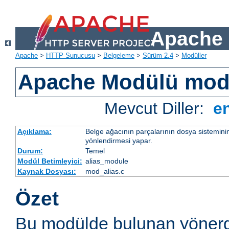
Apache 
Apache
>
HTTP Sunucusu
>
Belgeleme
>
Sürüm 2.4
>
Modüller
Apache Modülü mod
Mevcut Diller:
e
Açıklama:
Belge ağacının parçalarının dosya sistemini
yönlendirmesi yapar.
Durum:
Temel
Modül Betimleyici:
alias_module
Kaynak Dosyası:
mod_alias.c
Özet
Bu modülde bulunan yönerg