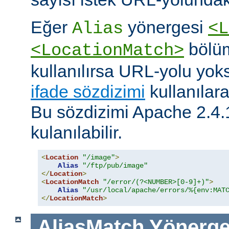
Eğer
yönergesi
Alias
<L
bölüm
<LocationMatch>
kullanılırsa URL-yolu yoks
ifade sözdizimi
kullanılar
Bu sözdizimi Apache 2.4.
kulanılabilir.
<
Location
"/image"
>
Alias
"/ftp/pub/image"
</
Location
>
<
LocationMatch
"/error/(?<NUMBER>[0-9]+)"
>
Alias
"/usr/local/apache/errors/%{env:MAT
</
LocationMatch
>
AliasMatch
Yönerge