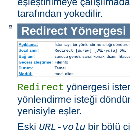
eşleştirilmeye çalışılma
tarafından yokedilir.
Redirect
Yönergesi
Açıklama:
İstemciyi, bir yönlendirme isteği döndürere
Sözdizimi:
Redirect [
durum
] [
URL-yolu
]
URL
Bağlam:
sunucu geneli, sanal konak, dizin, .htacc
Geçersizleştirme:
FileInfo
Durum:
Temel
Modül:
mod_alias
yönergesi iste
Redirect
yönlendirme isteği döndür
yenisiyle eşler.
Eski
bir bölü çi
URL-yolu