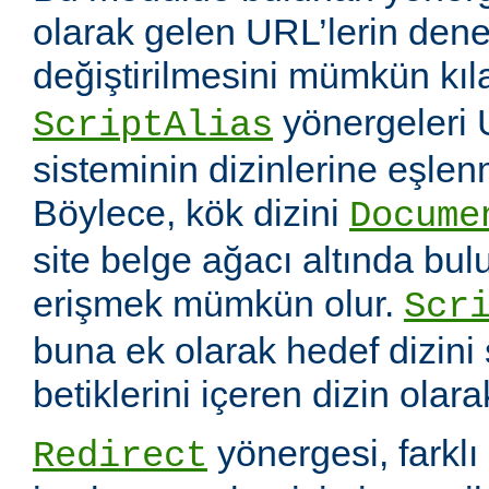
olarak gelen URL’lerin dene
değiştirilmesini mümkün kıl
yönergeleri 
ScriptAlias
sisteminin dizinlerine eşlen
Böylece, kök dizini
Docume
site belge ağacı altında bu
erişmek mümkün olur.
Scr
buna ek olarak hedef dizin
betiklerini içeren dizin olara
yönergesi, farklı 
Redirect