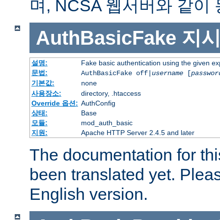
며, NCSA 웹서버와 같이
AuthBasicFake
지
설명:
Fake basic authentication using the given 
문법:
AuthBasicFake off|
username
[
passwor
기본값:
none
사용장소:
directory, .htaccess
Override 옵션:
AuthConfig
상태:
Base
모듈:
mod_auth_basic
지원:
Apache HTTP Server 2.4.5 and later
The documentation for thi
been translated yet. Plea
English version.