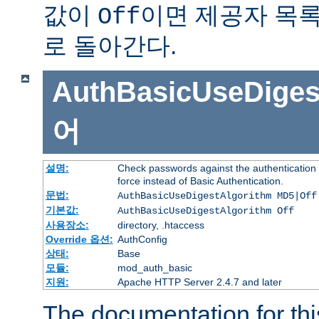
값이
이면 제공자 목
Off
로 돌아간다.
AuthBasicUseDiges
어
설명:
Check passwords against the authentication p
force instead of Basic Authentication.
문법:
AuthBasicUseDigestAlgorithm MD5|Off
기본값:
AuthBasicUseDigestAlgorithm Off
사용장소:
directory, .htaccess
Override 옵션:
AuthConfig
상태:
Base
모듈:
mod_auth_basic
지원:
Apache HTTP Server 2.4.7 and later
The documentation for thi