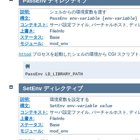
PassEnv
ディレクティブ
説明:
シェルからの環境変数を渡す
構文:
PassEnv
env-variable
[
env-variable
] 
コンテキスト:
サーバ設定ファイル, バーチャルホスト, ディレクトリ
上書き:
FileInfo
ステータス:
Base
モジュール:
mod_env
プロセスを起動したシェルの環境から CGI スクリプト
httpd
例
PassEnv LD_LIBRARY_PATH
SetEnv
ディレクティブ
説明:
環境変数を設定する
構文:
SetEnv
env-variable
value
コンテキスト:
サーバ設定ファイル, バーチャルホスト, ディレクトリ
上書き:
FileInfo
ステータス:
Base
モジュール:
mod_env