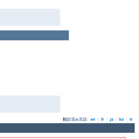
翻訳済み言語:
en
|
fr
|
ja
|
ko
|
tr