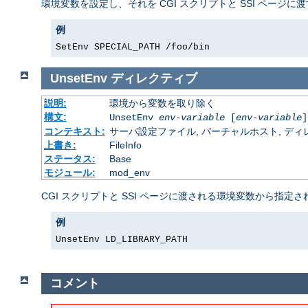
環境変数を設定し、それを CGI スクリプトと SSI ページに
例
SetEnv SPECIAL_PATH /foo/bin
UnsetEnv
ディレクティブ
説明:
環境から変数を取り除く
構文:
UnsetEnv
env-variable
[
env-variable
]
コンテキスト:
サーバ設定ファイル, バーチャルホスト, ディレクトリ
上書き:
FileInfo
ステータス:
Base
モジュール:
mod_env
CGI スクリプトと SSI ページに渡される環境変数から指
例
UnsetEnv LD_LIBRARY_PATH
コメント