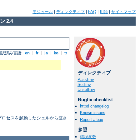
モジュール
|
ディレクティブ
|
FAQ
|
用語
|
サイトマップ
 2.4
翻訳済み言語:
en
|
fr
|
ja
|
ko
|
tr
ディレクティブ
PassEnv
SetEnv
UnsetEnv
Bugfix checklist
httpd changelog
Known issues
プロセスを起動したシェルから渡さ
Report a bug
参照
環境変数