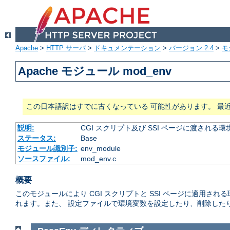
Apache
>
HTTP サーバ
>
ドキュメンテーション
>
バージョン 2.4
>
モ
Apache モジュール mod_env
この日本語訳はすでに古くなっている 可能性があります。 最
説明:
CGI スクリプト及び SSI ページに渡され
ステータス:
Base
モジュール識別子:
env_module
ソースファイル:
mod_env.c
概要
このモジュールにより CGI スクリプトと SSI ページに適用
れます。また、 設定ファイルで環境変数を設定したり、削除した