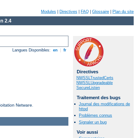
Modules
|
Directives
|
FAQ
|
Glossaire
|
Plan du site
n 2.4
Langues Disponibles:
en
|
fr
Directives
NWSSLTrustedCerts
NWSSLUpgradeable
SecureListen
Traitement des bugs
Journal des modifications de
loitation Netware.
httpd
Problèmes connus
Signaler un bug
Voir aussi