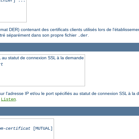
ichier
] ...
format DER) contenant des certificats clients utilisés lors de l'établis
gistré séparément dans son propre fichier
.
.der
 au statut de connexion SSL à la demande
rt
r l'adresse IP et/ou le port spécifiés au statut de connexion SSL à la 
e
.
Listen
om-certificat
[MUTUAL]