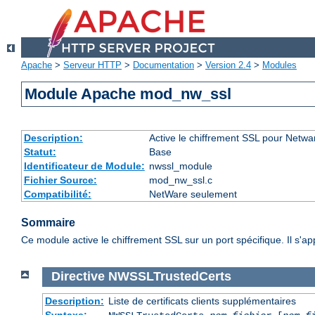
Apache
>
Serveur HTTP
>
Documentation
>
Version 2.4
>
Modules
Module Apache mod_nw_ssl
Description:
Active le chiffrement SSL pour Netwa
Statut:
Base
Identificateur de Module:
nwssl_module
Fichier Source:
mod_nw_ssl.c
Compatibilité:
NetWare seulement
Sommaire
Ce module active le chiffrement SSL sur un port spécifique. Il s'a
Directive
NWSSLTrustedCerts
Description:
Liste de certificats clients supplémentaires
Syntaxe: