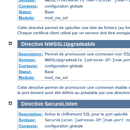
NWSSLTrustedCerts
nom-fichier
[
nom-f
Contexte:
configuration globale
Statut:
Base
Module:
mod_nw_ssl
Cette directive permet de spécifier une liste de fichiers (au 
Chaque certificat client utilisé par un serveur doit être enre
Directive
NWSSLUpgradeable
Description:
Permet de promouvoir une connexion non SSL
Syntaxe:
NWSSLUpgradeable [
adresse-IP
:]
num-po
Contexte:
configuration globale
Statut:
Base
Module:
mod_nw_ssl
Cette directive permet de promouvoir une connexion établie su
le port doivent avoir été définis au préalable par une directiv
Directive
SecureListen
Description:
Active le chiffrement SSL pour le port spécifié
Syntaxe:
SecureListen [
adresse-IP
:]
num-port
n
Contexte:
configuration globale