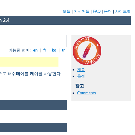
모듈
|
지시어들
|
FAQ
|
용어
|
사이트맵
 2.4
가능한 언어:
en
|
fr
|
ko
|
tr
개요
적으로 해쉬테이블 캐쉬를 사용한다.
옵션
참고
Comments