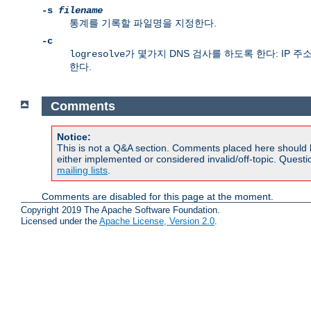
-s
filename
통계를 기록할 파일명을 지정한다.
-c
가 몇가지 DNS 검사를 하도록 한다: IP
logresolve
한다.
Comments
Notice:
This is not a Q&A section. Comments placed here should 
either implemented or considered invalid/off-topic. Ques
mailing lists
.
Comments are disabled for this page at the moment.
Copyright 2019 The Apache Software Foundation.
Licensed under the
Apache License, Version 2.0
.