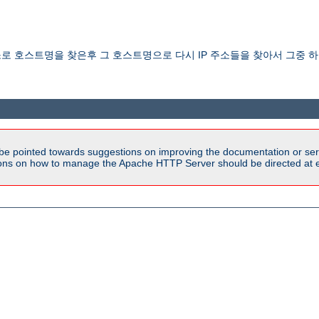
 주소로 호스트명을 찾은후 그 호스트명으로 다시 IP 주소들을 찾아서 그중
be pointed towards suggestions on improving the documentation or ser
tions on how to manage the Apache HTTP Server should be directed at e