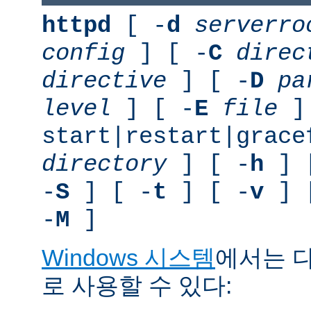
httpd
[ -
d
serverro
config
] [ -
C
direc
directive
] [ -
D
pa
level
] [ -
E
file
]
start|restart|grace
directory
] [ -
h
] 
-
S
] [ -
t
] [ -
v
] 
-
M
]
Windows 시스템
에서는 
로 사용할 수 있다: